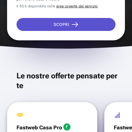
Il 5G è disponibile nelle
aree coperte dal servizio
.
SCOPRI
Le nostre offerte pensate per
te
Fastweb Casa Pro
Fastwe