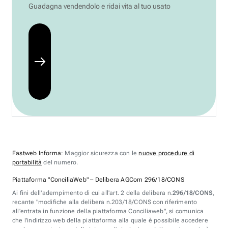
Guadagna vendendolo e ridai vita al tuo usato
Fastweb Informa
: Maggior sicurezza con le
nuove procedure di
portabilità
del numero.
Piattaforma "ConciliaWeb" – Delibera AGCom 296/18/CONS
Ai fini dell'adempimento di cui all'art. 2 della delibera n.
296/18/CONS
,
recante "modifiche alla delibera n.203/18/CONS con riferimento
all'entrata in funzione della piattaforma Conciliaweb", si comunica
che l'indirizzo web della piattaforma alla quale è possibile accedere