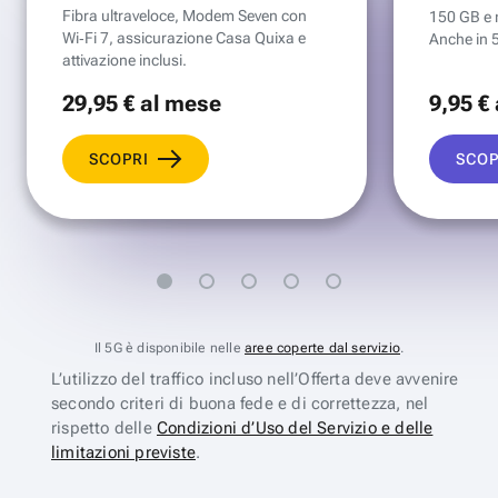
Fibra ultraveloce, Modem Seven con
150 GB e mi
Wi‑Fi 7, assicurazione Casa Quixa e
Anche in 
attivazione inclusi.
29
,95 €
al mese
9
,95 €
SCOPRI
SCOP
Il 5G è disponibile nelle
aree coperte dal servizio
.
L’utilizzo del traffico incluso nell’Offerta deve avvenire
secondo criteri di buona fede e di correttezza, nel
rispetto delle
Condizioni d’Uso del Servizio e delle
limitazioni previste
.