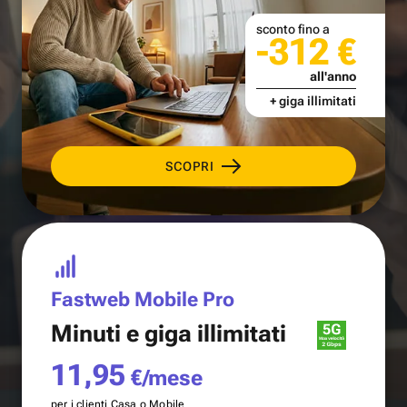
sconto fino a
-312 €
all'anno
+ giga illimitati
SCOPRI
Fastweb Mobile Pro
Minuti e
giga illimitati
11,95
€/mese
per i clienti Casa o Mobile