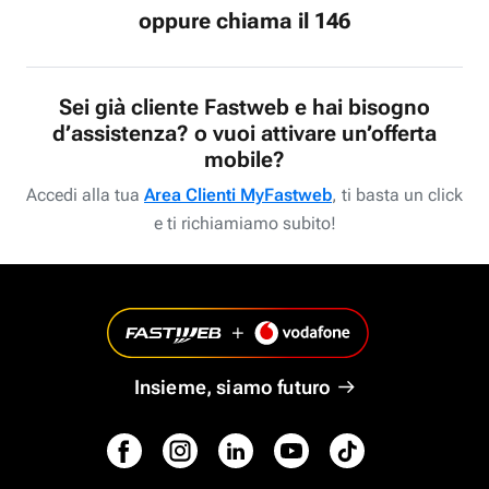
oppure chiama il 146
Sei già cliente Fastweb e hai bisogno
d’assistenza? o vuoi attivare un’offerta
mobile?
Accedi alla tua
Area Clienti MyFastweb
, ti basta un click
e ti richiamiamo subito!
Insieme, siamo futuro