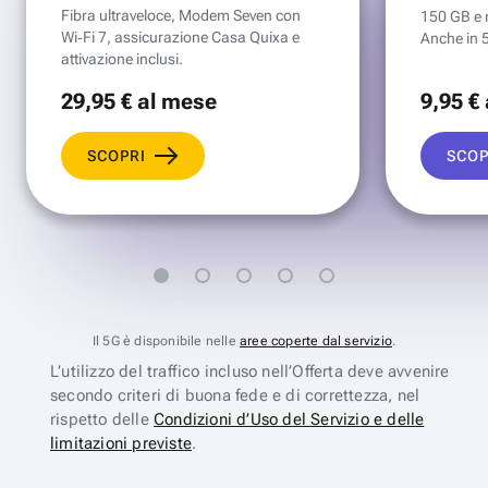
Fibra ultraveloce, Modem Seven con
150 GB e mi
Wi‑Fi 7, assicurazione Casa Quixa e
Anche in 
attivazione inclusi.
29
,95 €
al mese
9
,95 €
SCOPRI
SCOP
Il 5G è disponibile nelle
aree coperte dal servizio
.
L’utilizzo del traffico incluso nell’Offerta deve avvenire
secondo criteri di buona fede e di correttezza, nel
rispetto delle
Condizioni d’Uso del Servizio e delle
limitazioni previste
.