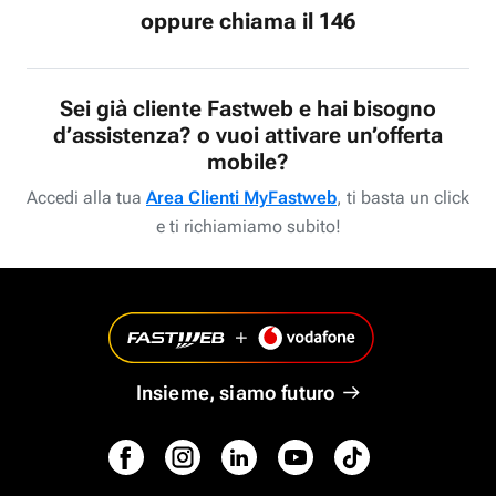
oppure chiama il 146
Sei già cliente Fastweb e hai bisogno
d’assistenza? o vuoi attivare un’offerta
mobile?
Accedi alla tua
Area Clienti MyFastweb
, ti basta un click
e ti richiamiamo subito!
Insieme, siamo futuro