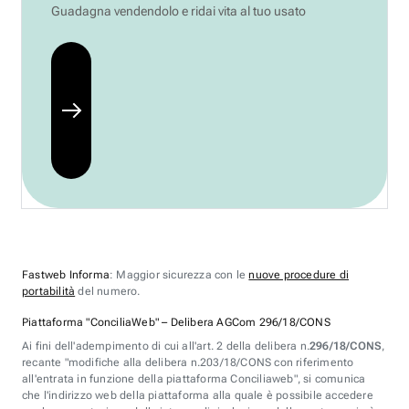
Guadagna vendendolo e ridai vita al tuo usato
Fastweb Informa
: Maggior sicurezza con le
nuove procedure di
portabilità
del numero.
Piattaforma "ConciliaWeb" – Delibera AGCom 296/18/CONS
Ai fini dell'adempimento di cui all'art. 2 della delibera n.
296/18/CONS
,
recante "modifiche alla delibera n.203/18/CONS con riferimento
all'entrata in funzione della piattaforma Conciliaweb", si comunica
che l'indirizzo web della piattaforma alla quale è possibile accedere