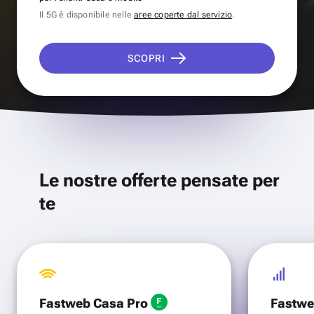
Il 5G è disponibile nelle
aree coperte dal servizio
.
SCOPRI
Le nostre offerte pensate per
te
Fastweb Casa Pro
Fastwe