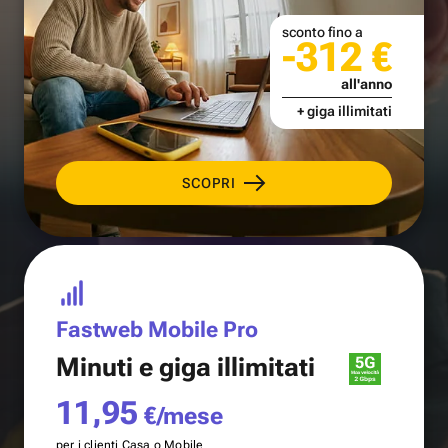
sconto fino a
-312 €
all'anno
+ giga illimitati
SCOPRI
Fastweb Mobile Pro
Minuti e
giga illimitati
11,95
€/mese
per i clienti Casa o Mobile