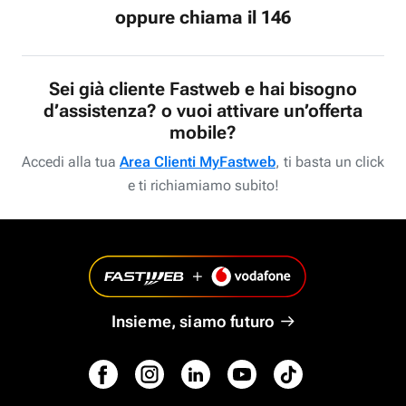
oppure chiama il 146
Sei già cliente Fastweb e hai bisogno
d’assistenza? o vuoi attivare un’offerta
mobile?
Accedi alla tua
Area Clienti MyFastweb
, ti basta un click
e ti richiamiamo subito!
Insieme, siamo futuro