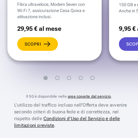
Fibra ultraveloce, Modem Seven con
150 GB e mi
Wi‑Fi 7, assicurazione Casa Quixa e
Anche in 
attivazione inclusi.
29
,95 €
al mese
9
,95 €
SCOPRI
SCOP
Il 5G è disponibile nelle
aree coperte dal servizio
.
L’utilizzo del traffico incluso nell’Offerta deve avvenire
secondo criteri di buona fede e di correttezza, nel
rispetto delle
Condizioni d’Uso del Servizio e delle
limitazioni previste
.