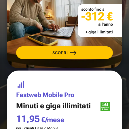
sconto fino a
-312 €
all'anno
+ giga illimitati
SCOPRI
Fastweb Mobile Pro
Minuti e
giga illimitati
11,95
€/mese
per i clienti Casa o Mobile