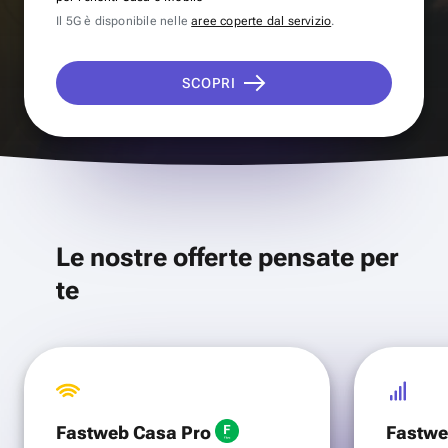
Il 5G è disponibile nelle
aree coperte dal servizio
.
SCOPRI
Le nostre offerte pensate per
te
Fastweb Casa Pro
Fastwe