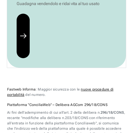
Guadagna vendendolo e ridai vita al tuo usato
Fastweb Informa
: Maggior sicurezza con le
nuove procedure di
portabilità
del numero.
Piattaforma "ConciliaWeb" – Delibera AGCom 296/18/CONS
Ai fini dell'adempimento di cui all'art. 2 della delibera n.
296/18/CONS
,
recante "modifiche alla delibera n.203/18/CONS con riferimento
all'entrata in funzione della piattaforma Conciliaweb", si comunica
che l'indirizzo web della piattaforma alla quale è possibile accedere