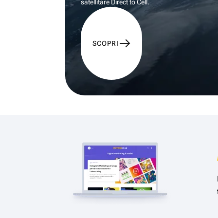
satellitare Direct to Cell.
SCOPRI