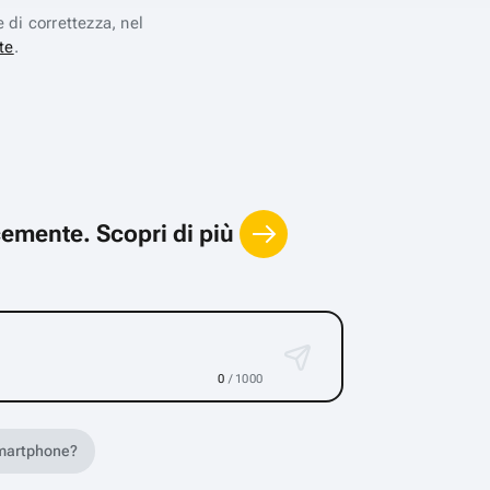
e di correttezza, nel
te
.
locemente.
Scopri di più
0
/ 1000
 smartphone?