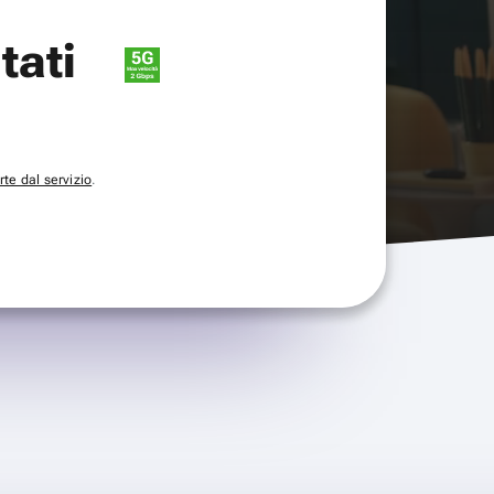
itati
te dal servizio
.