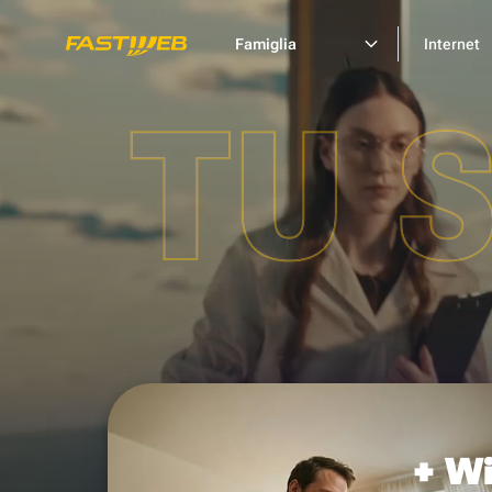
Famiglia
Internet
TU 
+ Wi