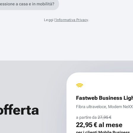
nessione a casa e in mobilità?
Leggi
l'informativa Privacy
.
Fastweb Business Lig
offerta
Fibra ultraveloce, Modem NeXXt 
a partire da
27,95 €
22,95 €
al mese
per i clienti Mobile Business