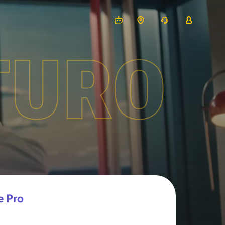
TURO
e Pro