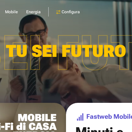
Configura
Mobile
Energia
SEI FU
TU SEI FUTURO
MOBILE
Fastweb Mobil
-Fi di CASA
Minuti e