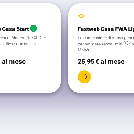
 Casa Start
Fastweb Casa FWA Li
aveloce, Modem NeXXt One
La connessione di nuova gene
e attivazione inclusi.
per navigare senza
limiti
fi
Mbit/s.
€
al mese
25
,95 €
al mese