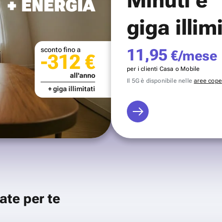
+ ENERGIA
giga illim
sconto fino a
11,95
€/mese
-312 €
per i clienti Casa o Mobile
all'anno
Il 5G è disponibile nelle
aree coper
+ giga illimitati
ate per te