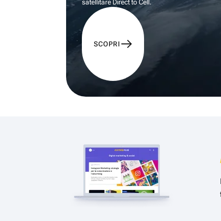
satellitare Direct to Cell.
SCOPRI