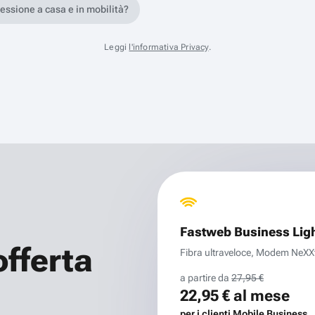
nessione a casa e in mobilità?
Leggi
l'informativa Privacy
.
Fastweb Business Lig
offerta
Fibra ultraveloce, Modem NeXXt 
a partire da
27,95 €
22,95 €
al mese
per i clienti Mobile Business