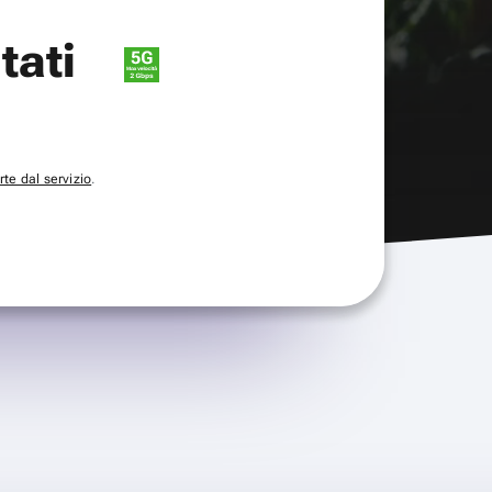
itati
te dal servizio
.