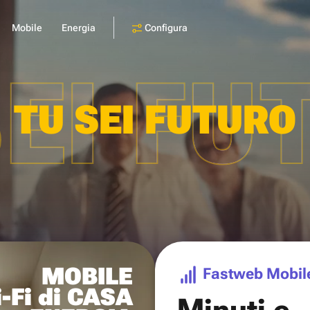
Configura
Mobile
Energia
SEI FU
TU SEI FUTURO
MOBILE
Fastweb Mobil
-Fi di CASA
Minuti e