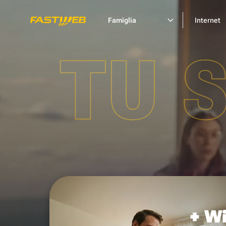
Famiglia
Internet
TU 
+ Wi