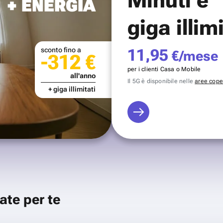
+ ENERGIA
giga illim
sconto fino a
11,95
€/mese
-312 €
per i clienti Casa o Mobile
all'anno
Il 5G è disponibile nelle
aree coper
+ giga illimitati
ate per te