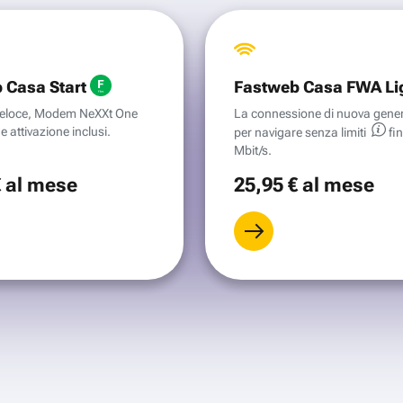
 Casa Start
Fastweb Casa FWA Li
aveloce, Modem NeXXt One
La connessione di nuova gene
e attivazione inclusi.
per navigare senza
limiti
fi
Mbit/s.
€
al mese
25
,95 €
al mese