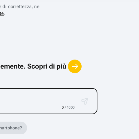
e di correttezza, nel
te
.
locemente.
Scopri di più
0
/ 1000
 smartphone?