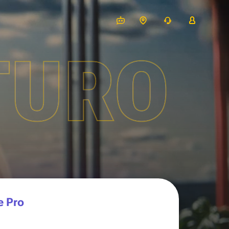
TURO
e Pro