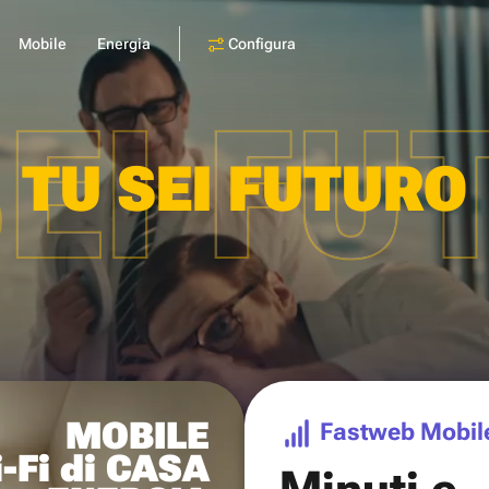
Configura
Mobile
Energia
SEI FU
TU SEI FUTURO
MOBILE
Fastweb Mobil
-Fi di CASA
Minuti e