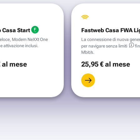
 Casa Start
Fastweb Casa FWA Li
aveloce, Modem NeXXt One
La connessione di nuova gene
e attivazione inclusi.
per navigare senza
limiti
fi
Mbit/s.
€
al mese
25
,95 €
al mese