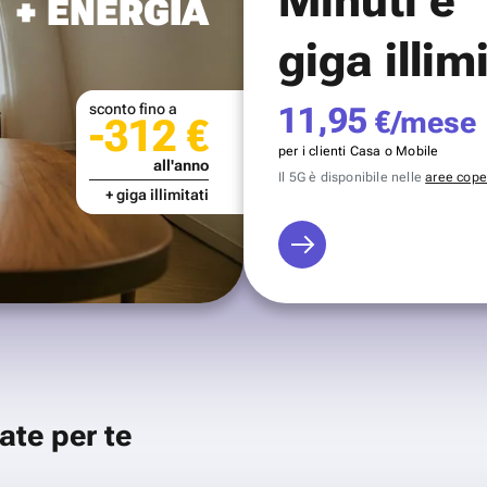
+ ENERGIA
giga illim
sconto fino a
11,95
€/mese
-312 €
per i clienti Casa o Mobile
all'anno
Il 5G è disponibile nelle
aree coper
+ giga illimitati
ate per te