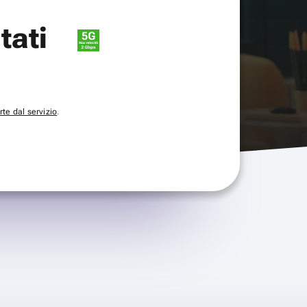
itati
te dal servizio
.