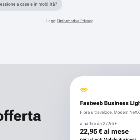
nessione a casa e in mobilità?
Leggi
l'informativa Privacy
.
Fastweb Business Lig
offerta
Fibra ultraveloce, Modem NeXXt 
a partire da
27,95 €
22,95 €
al mese
per i clienti Mobile Business