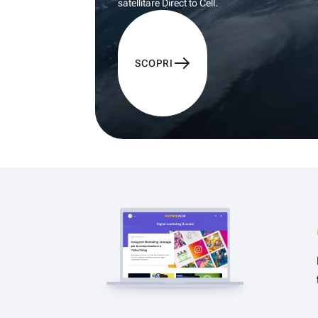
satellitare Direct to Cell.
SCOPRI