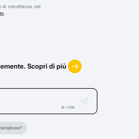
e di correttezza, nel
te
.
locemente.
Scopri di più
0
/ 1000
 smartphone?