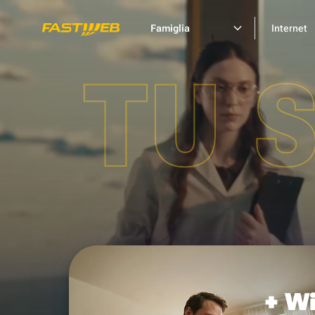
Famiglia
Internet
TU 
+ Wi