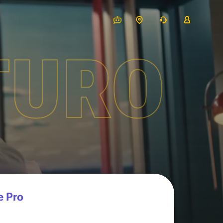
TURO
e Pro