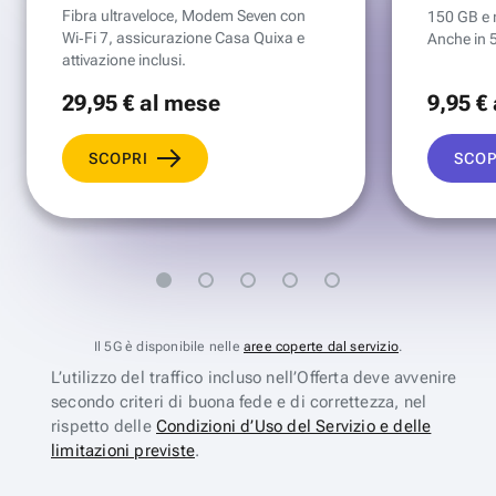
Fibra ultraveloce, Modem Seven con
150 GB e mi
Wi‑Fi 7, assicurazione Casa Quixa e
Anche in 
attivazione inclusi.
29
,95 €
al mese
9
,95 €
SCOPRI
SCOP
Il 5G è disponibile nelle
aree coperte dal servizio
.
L’utilizzo del traffico incluso nell’Offerta deve avvenire
secondo criteri di buona fede e di correttezza, nel
rispetto delle
Condizioni d’Uso del Servizio e delle
limitazioni previste
.