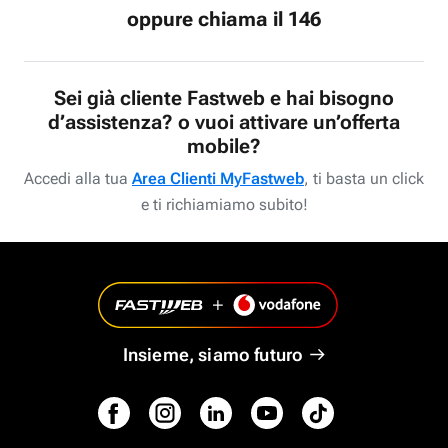
oppure chiama il 146
Sei già cliente Fastweb e hai bisogno
d’assistenza? o vuoi attivare un’offerta
mobile?
Accedi alla tua
Area Clienti MyFastweb
, ti basta un click
e ti richiamiamo subito!
Insieme, siamo futuro