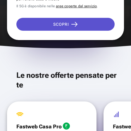
Il 5G è disponibile nelle
aree coperte dal servizio
.
SCOPRI
Le nostre offerte pensate per
te
Fastweb Casa Pro
Fastwe