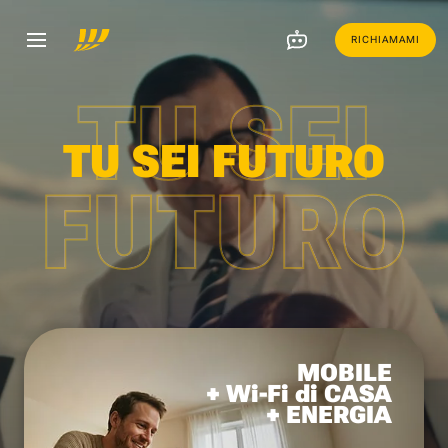
RICHIAMAMI
TU SEI
TU SEI FUTURO
FUTURO
MOBILE
+ Wi-Fi di CASA
+ ENERGIA