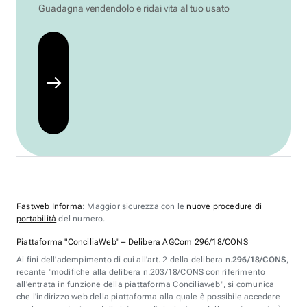
Guadagna vendendolo e ridai vita al tuo usato
Fastweb Informa
: Maggior sicurezza con le
nuove procedure di
portabilità
del numero.
Piattaforma "ConciliaWeb" – Delibera AGCom 296/18/CONS
Ai fini dell'adempimento di cui all'art. 2 della delibera n.
296/18/CONS
,
recante "modifiche alla delibera n.203/18/CONS con riferimento
all'entrata in funzione della piattaforma Conciliaweb", si comunica
che l'indirizzo web della piattaforma alla quale è possibile accedere