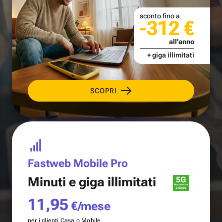
sconto fino a
-312 €
all'anno
+ giga illimitati
SCOPRI
Fastweb Mobile Pro
Minuti e
giga illimitati
11,95
€/mese
per i clienti Casa o Mobile