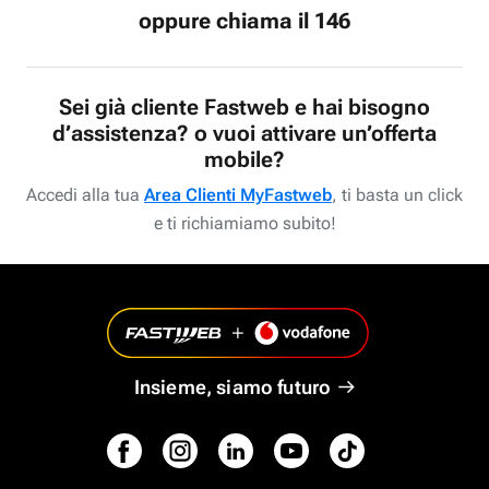
oppure chiama il 146
Sei già cliente Fastweb e hai bisogno
d’assistenza? o vuoi attivare un’offerta
mobile?
Accedi alla tua
Area Clienti MyFastweb
, ti basta un click
e ti richiamiamo subito!
Insieme, siamo futuro