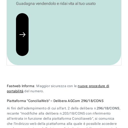
Guadagna vendendolo e ridai vita al tuo usato
Fastweb Informa
: Maggior sicurezza con le
nuove procedure di
portabilità
del numero.
Piattaforma "ConciliaWeb" – Delibera AGCom 296/18/CONS
Ai fini dell'adempimento di cui all'art. 2 della delibera n.
296/18/CONS
,
recante "modifiche alla delibera n.203/18/CONS con riferimento
all'entrata in funzione della piattaforma Conciliaweb", si comunica
che l'indirizzo web della piattaforma alla quale è possibile accedere