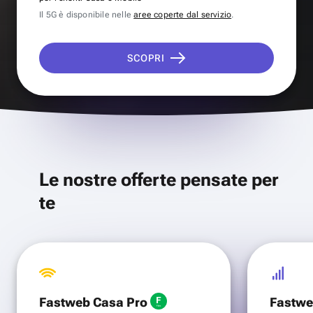
Il 5G è disponibile nelle
aree coperte dal servizio
.
SCOPRI
Le nostre offerte pensate per
te
Fastweb Casa Pro
Fastwe