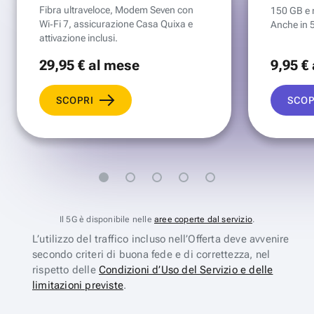
Fibra ultraveloce, Modem Seven con
150 GB e mi
Wi‑Fi 7, assicurazione Casa Quixa e
Anche in 
attivazione inclusi.
29
,95 €
al mese
9
,95 €
SCOPRI
SCOP
Il 5G è disponibile nelle
aree coperte dal servizio
.
L’utilizzo del traffico incluso nell’Offerta deve avvenire
secondo criteri di buona fede e di correttezza, nel
rispetto delle
Condizioni d’Uso del Servizio e delle
limitazioni previste
.