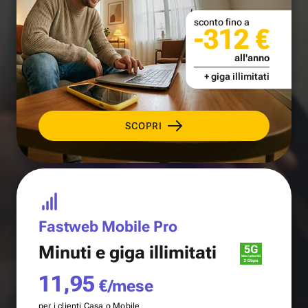
sconto fino a
-312 €
all'anno
+ giga illimitati
SCOPRI
Fastweb Mobile Pro
Minuti e
giga illimitati
11,95
€/mese
per i clienti Casa o Mobile