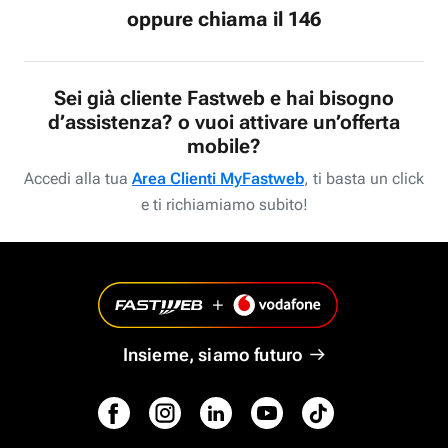
oppure chiama il 146
Sei già cliente Fastweb e hai bisogno
d’assistenza? o vuoi attivare un’offerta
mobile?
Accedi alla tua
Area Clienti MyFastweb
, ti basta un click
e ti richiamiamo subito!
Insieme, siamo futuro