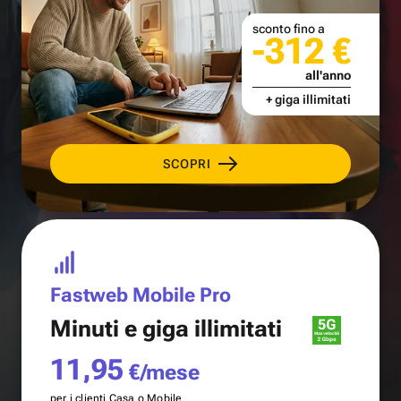
sconto fino a
-312 €
all'anno
+ giga illimitati
SCOPRI
Fastweb Mobile Pro
Minuti e
giga illimitati
11,95
€/mese
per i clienti Casa o Mobile