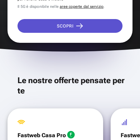
Il 5G è disponibile nelle
aree coperte dal servizio
.
SCOPRI
Le nostre offerte pensate per
te
Fastweb Casa Pro
Fastwe