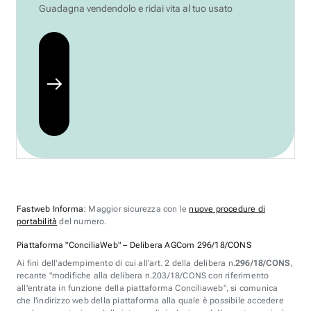
Guadagna vendendolo e ridai vita al tuo usato
Fastweb Informa
: Maggior sicurezza con le
nuove procedure di
portabilità
del numero.
Piattaforma "ConciliaWeb" – Delibera AGCom 296/18/CONS
Ai fini dell'adempimento di cui all'art. 2 della delibera n.
296/18/CONS
,
recante "modifiche alla delibera n.203/18/CONS con riferimento
all'entrata in funzione della piattaforma Conciliaweb", si comunica
che l'indirizzo web della piattaforma alla quale è possibile accedere