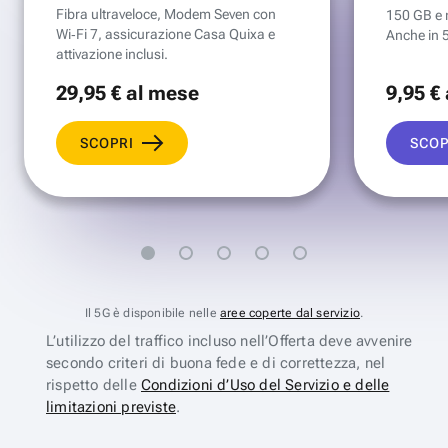
Fibra ultraveloce, Modem Seven con
150 GB e mi
Wi‑Fi 7, assicurazione Casa Quixa e
Anche in 
attivazione inclusi.
29
,95 €
al mese
9
,95 €
SCOPRI
SCOP
Il 5G è disponibile nelle
aree coperte dal servizio
.
L’utilizzo del traffico incluso nell’Offerta deve avvenire
secondo criteri di buona fede e di correttezza, nel
rispetto delle
Condizioni d’Uso del Servizio e delle
limitazioni previste
.