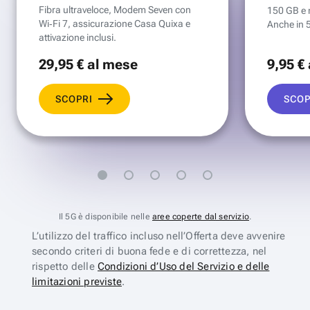
Fibra ultraveloce, Modem Seven con
150 GB e mi
Wi‑Fi 7, assicurazione Casa Quixa e
Anche in 
attivazione inclusi.
29
,95 €
al mese
9
,95 €
SCOPRI
SCOP
Il 5G è disponibile nelle
aree coperte dal servizio
.
L’utilizzo del traffico incluso nell’Offerta deve avvenire
secondo criteri di buona fede e di correttezza, nel
rispetto delle
Condizioni d’Uso del Servizio e delle
limitazioni previste
.