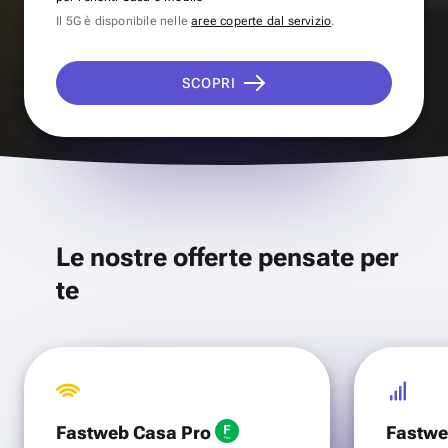
Il 5G è disponibile nelle
aree coperte dal servizio
.
SCOPRI
Le nostre offerte pensate per
te
Fastweb Casa Pro
Fastwe