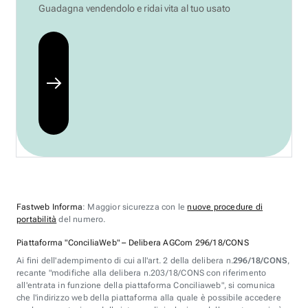
Guadagna vendendolo e ridai vita al tuo usato
Fastweb Informa
: Maggior sicurezza con le
nuove procedure di
portabilità
del numero.
Piattaforma "ConciliaWeb" – Delibera AGCom 296/18/CONS
Ai fini dell'adempimento di cui all'art. 2 della delibera n.
296/18/CONS
,
recante "modifiche alla delibera n.203/18/CONS con riferimento
all'entrata in funzione della piattaforma Conciliaweb", si comunica
che l'indirizzo web della piattaforma alla quale è possibile accedere