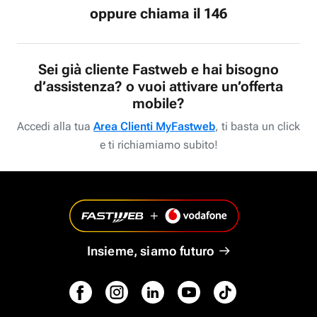
oppure chiama il 146
Sei già cliente Fastweb e hai bisogno
d’assistenza? o vuoi attivare un’offerta
mobile?
Accedi alla tua
Area Clienti MyFastweb
, ti basta un click
e ti richiamiamo subito!
Insieme, siamo futuro