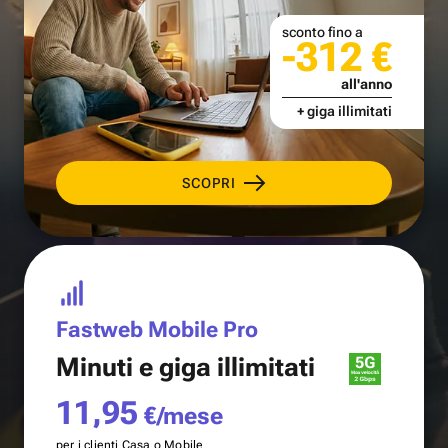
sconto fino a
-312 €
all'anno
+ giga illimitati
SCOPRI
Fastweb Mobile Pro
Minuti e
giga illimitati
11,95
€/mese
per i clienti Casa o Mobile