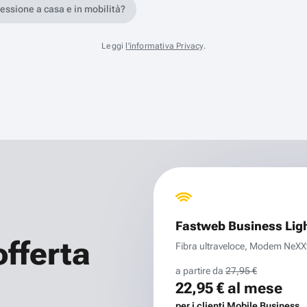
nessione a casa e in mobilità?
Leggi
l'informativa Privacy
.
Fastweb Business Lig
offerta
Fibra ultraveloce, Modem NeXXt 
a partire da
27,95 €
22,95 €
al mese
per i clienti Mobile Business