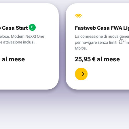
 Casa Start
Fastweb Casa FWA Li
aveloce, Modem NeXXt One
La connessione di nuova gene
e attivazione inclusi.
per navigare senza
limiti
fi
Mbit/s.
€
al mese
25
,95 €
al mese