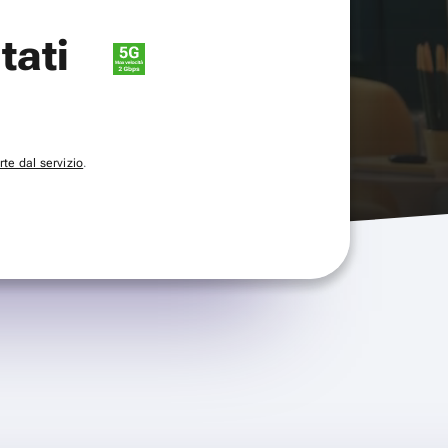
itati
te dal servizio
.