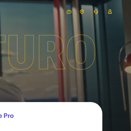
TURO
e Pro