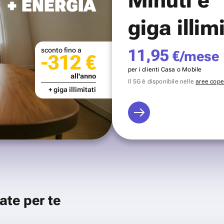
+ ENERGIA
giga illim
sconto fino a
11,95
€/mese
-312 €
per i clienti Casa o Mobile
all'anno
Il 5G è disponibile nelle
aree coper
+ giga illimitati
ate per te