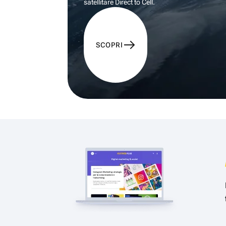
satellitare Direct to Cell.
SCOPRI