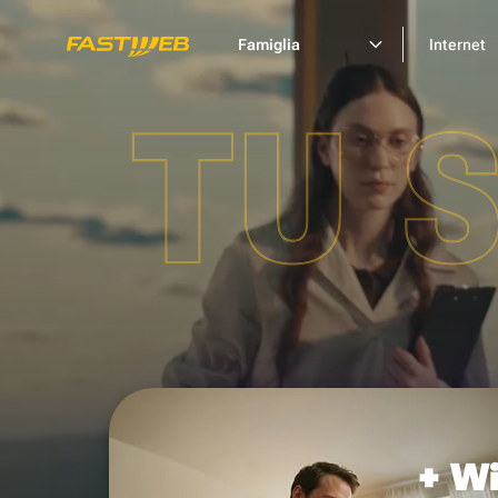
Famiglia
Internet
TU 
+ Wi