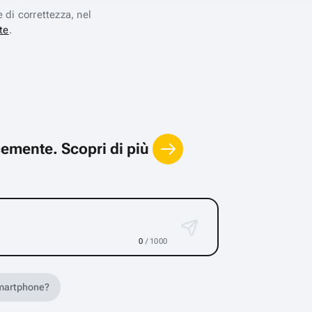
e di correttezza, nel
te
.
locemente.
Scopri di più
0
/ 1000
 smartphone?