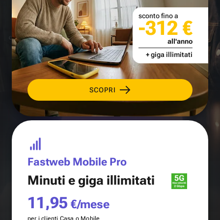
sconto fino a
-312 €
all'anno
+ giga illimitati
SCOPRI
Fastweb Mobile Pro
Minuti e
giga illimitati
11,95
€/mese
per i clienti Casa o Mobile