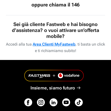
oppure chiama il 146
Sei già cliente Fastweb e hai bisogno
d’assistenza? o vuoi attivare un’offerta
mobile?
Accedi alla tua
Area Clienti MyFastweb
, ti basta un click
e ti richiamiamo subito!
Insieme, siamo futuro