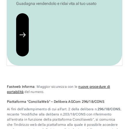
Guadagna vendendolo e ridai vita al tuo usato
Fastweb Informa
: Maggior sicurezza con le
nuove procedure di
portabilità
del numero.
Piattaforma "ConciliaWeb" – Delibera AGCom 296/18/CONS
Ai fini dell'adempimento di cui all'art. 2 della delibera n.
296/18/CONS
,
recante "modifiche alla delibera n.203/18/CONS con riferimento
all'entrata in funzione della piattaforma Conciliaweb", si comunica
che l'indirizzo web della piattaforma alla quale è possibile accedere