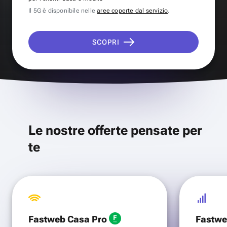
Il 5G è disponibile nelle
aree coperte dal servizio
.
SCOPRI
Le nostre offerte pensate per
te
Fastweb Casa Pro
Fastwe