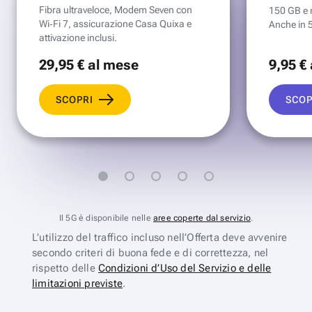
Fibra ultraveloce, Modem Seven con
150 GB e mi
Wi‑Fi 7, assicurazione Casa Quixa e
Anche in 
attivazione inclusi.
29
,95 €
al mese
9
,95 €
SCOPRI
SCOP
Il 5G è disponibile nelle
aree coperte dal servizio
.
L’utilizzo del traffico incluso nell’Offerta deve avvenire
secondo criteri di buona fede e di correttezza, nel
rispetto delle
Condizioni d’Uso del Servizio e delle
limitazioni previste
.