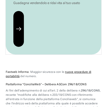
Guadagna vendendolo e ridai vita al tuo usato
Fastweb Informa
: Maggior sicurezza con le
nuove procedure di
portabilità
del numero.
Piattaforma "ConciliaWeb" – Delibera AGCom 296/18/CONS
Ai fini dell'adempimento di cui all'art. 2 della delibera n.
296/18/CONS
,
recante "modifiche alla delibera n.203/18/CONS con riferimento
all'entrata in funzione della piattaforma Conciliaweb", si comunica
che l'indirizzo web della piattaforma alla quale è possibile accedere