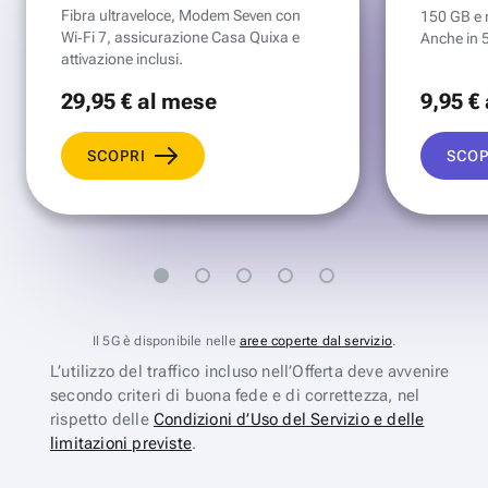
Fibra ultraveloce, Modem Seven con
150 GB e mi
Wi‑Fi 7, assicurazione Casa Quixa e
Anche in 
attivazione inclusi.
29
,95 €
al mese
9
,95 €
SCOPRI
SCOP
Il 5G è disponibile nelle
aree coperte dal servizio
.
L’utilizzo del traffico incluso nell’Offerta deve avvenire
secondo criteri di buona fede e di correttezza, nel
rispetto delle
Condizioni d’Uso del Servizio e delle
limitazioni previste
.