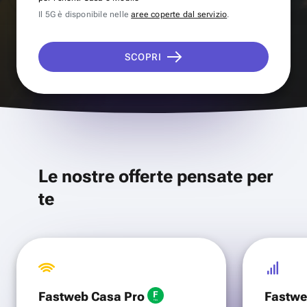
Il 5G è disponibile nelle
aree coperte dal servizio
.
SCOPRI
Le nostre offerte pensate per
te
Fastweb Casa Pro
Fastwe