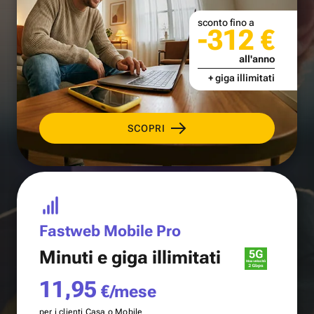
sconto fino a
-312 €
all'anno
+ giga illimitati
SCOPRI
Fastweb Mobile Pro
Minuti e
giga illimitati
11,95
€/mese
per i clienti Casa o Mobile