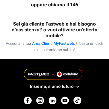
oppure chiama il 146
Sei già cliente Fastweb e hai bisogno
d’assistenza? o vuoi attivare un’offerta
mobile?
Accedi alla tua
Area Clienti MyFastweb
, ti basta un click
e ti richiamiamo subito!
Insieme, siamo futuro