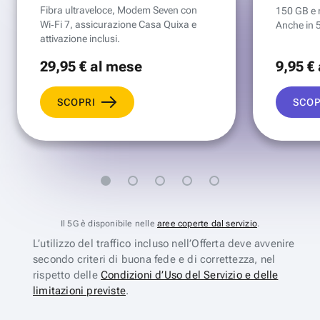
Fibra ultraveloce, Modem Seven con
150 GB e mi
Wi‑Fi 7, assicurazione Casa Quixa e
Anche in 
attivazione inclusi.
29
,95 €
al mese
9
,95 €
SCOPRI
SCOP
Il 5G è disponibile nelle
aree coperte dal servizio
.
L’utilizzo del traffico incluso nell’Offerta deve avvenire
secondo criteri di buona fede e di correttezza, nel
rispetto delle
Condizioni d’Uso del Servizio e delle
limitazioni previste
.