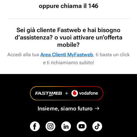
oppure chiama il 146
Sei già cliente Fastweb e hai bisogno
d’assistenza? o vuoi attivare un’offerta
mobile?
Accedi alla tua
Area Clienti MyFastweb
, ti basta un click
e ti richiamiamo subito!
Insieme, siamo futuro