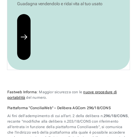
Guadagna vendendolo e ridai vita al tuo usato
Fastweb Informa
: Maggior sicurezza con le
nuove procedure di
portabilità
del numero.
Piattaforma "ConciliaWeb" – Delibera AGCom 296/18/CONS
Ai fini dell'adempimento di cui all'art. 2 della delibera n.
296/18/CONS
,
recante "modifiche alla delibera n.203/18/CONS con riferimento
all'entrata in funzione della piattaforma Conciliaweb", si comunica
che l'indirizzo web della piattaforma alla quale è possibile accedere