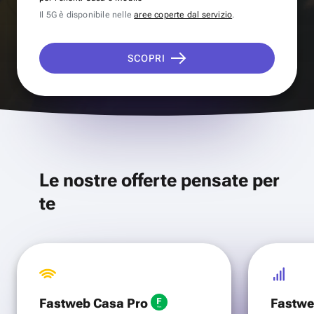
Il 5G è disponibile nelle
aree coperte dal servizio
.
SCOPRI
Le nostre offerte pensate per
te
Fastweb Casa Pro
Fastwe