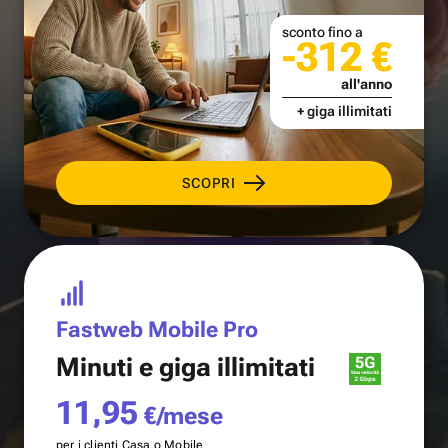
sconto fino a
-312 €
all'anno
+ giga illimitati
SCOPRI
Fastweb Mobile Pro
Minuti e
giga illimitati
11,95
€/mese
per i clienti Casa o Mobile