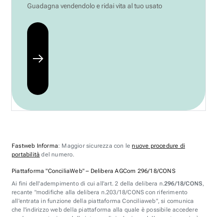
Guadagna vendendolo e ridai vita al tuo usato
Fastweb Informa
: Maggior sicurezza con le
nuove procedure di
portabilità
del numero.
Piattaforma "ConciliaWeb" – Delibera AGCom 296/18/CONS
Ai fini dell'adempimento di cui all'art. 2 della delibera n.
296/18/CONS
,
recante "modifiche alla delibera n.203/18/CONS con riferimento
all'entrata in funzione della piattaforma Conciliaweb", si comunica
che l'indirizzo web della piattaforma alla quale è possibile accedere