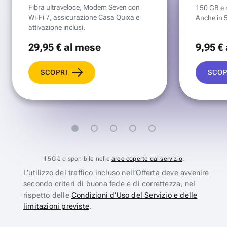
Fibra ultraveloce, Modem Seven con
150 GB e mi
Wi‑Fi 7, assicurazione Casa Quixa e
Anche in 
attivazione inclusi.
29
,95 €
al mese
9
,95 €
SCOPRI
SCOP
Il 5G è disponibile nelle
aree coperte dal servizio
.
L’utilizzo del traffico incluso nell’Offerta deve avvenire
secondo criteri di buona fede e di correttezza, nel
rispetto delle
Condizioni d’Uso del Servizio e delle
limitazioni previste
.