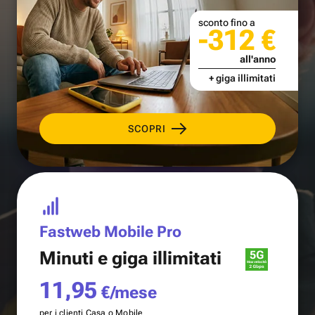
sconto fino a
-312 €
all'anno
+ giga illimitati
SCOPRI
Fastweb Mobile Pro
Minuti e
giga illimitati
11,95
€/mese
per i clienti Casa o Mobile