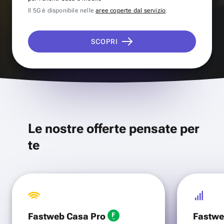
Il 5G è disponibile nelle
aree coperte dal servizio
.
SCOPRI
Le nostre offerte pensate per
te
Fastweb Casa Pro
Fastwe