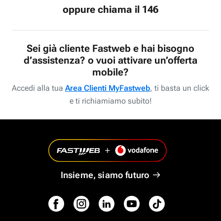
oppure chiama il 146
Sei già cliente Fastweb e hai bisogno
d’assistenza? o vuoi attivare un’offerta
mobile?
Accedi alla tua
Area Clienti MyFastweb
, ti basta un click
e ti richiamiamo subito!
Insieme, siamo futuro