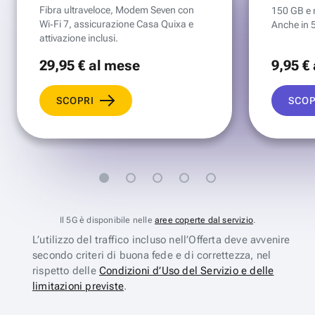
Fibra ultraveloce, Modem Seven con
150 GB e mi
Wi‑Fi 7, assicurazione Casa Quixa e
Anche in 
attivazione inclusi.
29
,95 €
al mese
9
,95 €
SCOPRI
SCOP
Il 5G è disponibile nelle
aree coperte dal servizio
.
L’utilizzo del traffico incluso nell’Offerta deve avvenire
secondo criteri di buona fede e di correttezza, nel
rispetto delle
Condizioni d’Uso del Servizio e delle
limitazioni previste
.