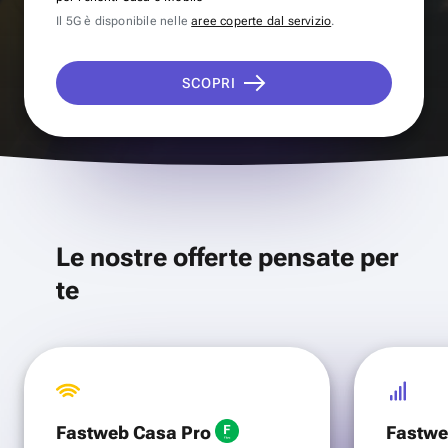
Il 5G è disponibile nelle
aree coperte dal servizio
.
SCOPRI
Le nostre offerte pensate per
te
Fastweb Casa Pro
Fastwe