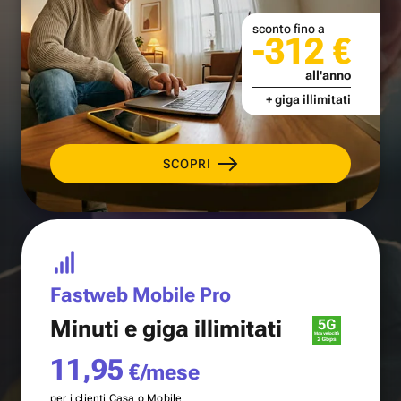
sconto fino a
-312 €
all'anno
+ giga illimitati
SCOPRI
Fastweb Mobile Pro
Minuti e
giga illimitati
11,95
€/mese
per i clienti Casa o Mobile