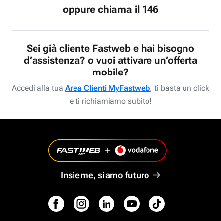
oppure chiama il 146
Sei già cliente Fastweb e hai bisogno
d’assistenza? o vuoi attivare un’offerta
mobile?
Accedi alla tua
Area Clienti MyFastweb
, ti basta un click
e ti richiamiamo subito!
Insieme, siamo futuro