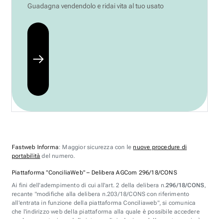
Guadagna vendendolo e ridai vita al tuo usato
Fastweb Informa
: Maggior sicurezza con le
nuove procedure di
portabilità
del numero.
Piattaforma "ConciliaWeb" – Delibera AGCom 296/18/CONS
Ai fini dell'adempimento di cui all'art. 2 della delibera n.
296/18/CONS
,
recante "modifiche alla delibera n.203/18/CONS con riferimento
all'entrata in funzione della piattaforma Conciliaweb", si comunica
che l'indirizzo web della piattaforma alla quale è possibile accedere