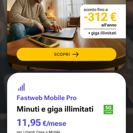
sconto fino a
-312 €
all'anno
+ giga illimitati
SCOPRI
Fastweb Mobile Pro
Minuti e
giga illimitati
11,95
€/mese
per i clienti Casa o Mobile