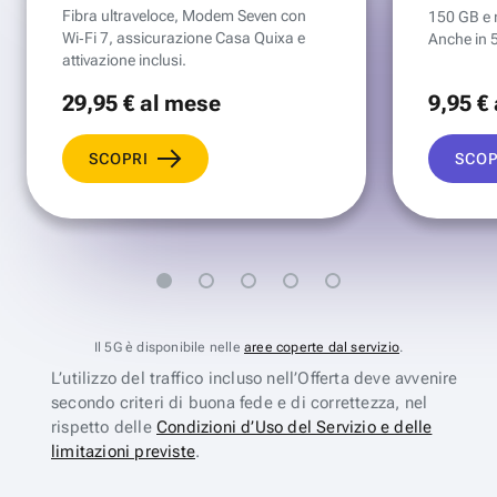
Fibra ultraveloce, Modem Seven con
150 GB e mi
Wi‑Fi 7, assicurazione Casa Quixa e
Anche in 
attivazione inclusi.
29
,95 €
al mese
9
,95 €
SCOPRI
SCOP
Il 5G è disponibile nelle
aree coperte dal servizio
.
L’utilizzo del traffico incluso nell’Offerta deve avvenire
secondo criteri di buona fede e di correttezza, nel
rispetto delle
Condizioni d’Uso del Servizio e delle
limitazioni previste
.