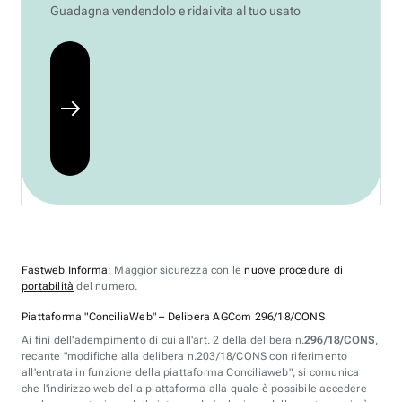
Guadagna vendendolo e ridai vita al tuo usato
Fastweb Informa
: Maggior sicurezza con le
nuove procedure di
portabilità
del numero.
Piattaforma "ConciliaWeb" – Delibera AGCom 296/18/CONS
Ai fini dell'adempimento di cui all'art. 2 della delibera n.
296/18/CONS
,
recante "modifiche alla delibera n.203/18/CONS con riferimento
all'entrata in funzione della piattaforma Conciliaweb", si comunica
che l'indirizzo web della piattaforma alla quale è possibile accedere