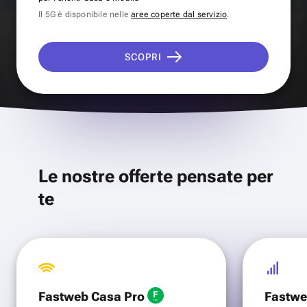
Il 5G è disponibile nelle
aree coperte dal servizio
.
SCOPRI
Le nostre offerte pensate per
te
Fastweb Casa Pro
Fastwe