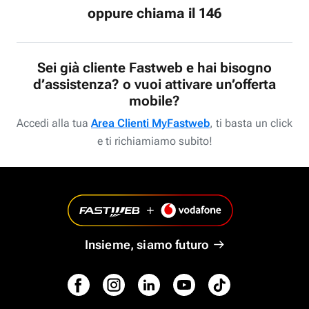
oppure chiama il 146
Sei già cliente Fastweb e hai bisogno
d’assistenza? o vuoi attivare un’offerta
mobile?
Accedi alla tua
Area Clienti MyFastweb
, ti basta un click
e ti richiamiamo subito!
Insieme, siamo futuro