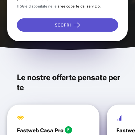
Il 5G è disponibile nelle
aree coperte dal servizio
.
SCOPRI
Le nostre offerte pensate per
te
Fastweb Casa Pro
Fastwe