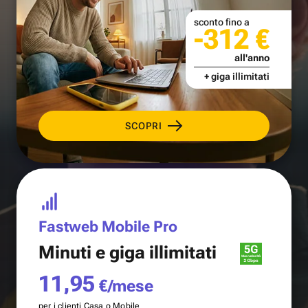
sconto fino a
-312 €
all'anno
+ giga illimitati
SCOPRI
Fastweb Mobile Pro
Minuti e
giga illimitati
11,95
€/mese
per i clienti Casa o Mobile