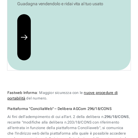
Guadagna vendendolo e ridai vita al tuo usato
Fastweb Informa
: Maggior sicurezza con le
nuove procedure di
portabilità
del numero.
Piattaforma "ConciliaWeb" – Delibera AGCom 296/18/CONS
Ai fini dell'adempimento di cui all'art. 2 della delibera n.
296/18/CONS
,
recante "modifiche alla delibera n.203/18/CONS con riferimento
all'entrata in funzione della piattaforma Conciliaweb", si comunica
che l'indirizzo web della piattaforma alla quale è possibile accedere