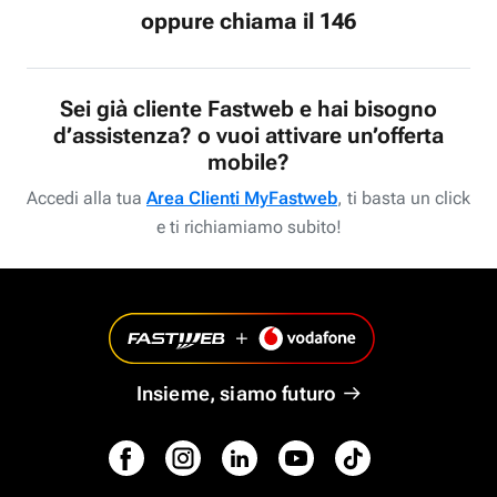
oppure chiama il 146
Sei già cliente Fastweb e hai bisogno
d’assistenza? o vuoi attivare un’offerta
mobile?
Accedi alla tua
Area Clienti MyFastweb
, ti basta un click
e ti richiamiamo subito!
Insieme, siamo futuro