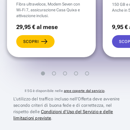
Fibra ultraveloce, Modem Seven con
150 GB e mi
Wi‑Fi 7, assicurazione Casa Quixa e
Anche in 
attivazione inclusi.
29
,95 €
al mese
9
,95 €
SCOPRI
SCOP
Il 5G è disponibile nelle
aree coperte dal servizio
.
L’utilizzo del traffico incluso nell’Offerta deve avvenire
secondo criteri di buona fede e di correttezza, nel
rispetto delle
Condizioni d’Uso del Servizio e delle
limitazioni previste
.