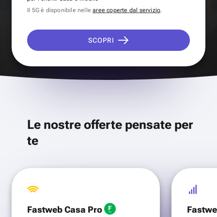
Il 5G è disponibile nelle
aree coperte dal servizio
.
SCOPRI
Le nostre offerte pensate per
te
Fastweb Casa Pro
Fastwe