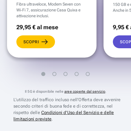
Fibra ultraveloce, Modem Seven con
150 GB e mi
Wi‑Fi 7, assicurazione Casa Quixa e
Anche in 
attivazione inclusi.
29
,95 €
al mese
9
,95 €
SCOPRI
SCOP
Il 5G è disponibile nelle
aree coperte dal servizio
.
L’utilizzo del traffico incluso nell’Offerta deve avvenire
secondo criteri di buona fede e di correttezza, nel
rispetto delle
Condizioni d’Uso del Servizio e delle
limitazioni previste
.