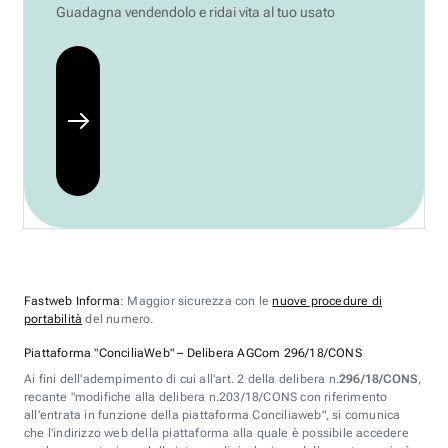
Guadagna vendendolo e ridai vita al tuo usato
Fastweb Informa
: Maggior sicurezza con le
nuove procedure di
portabilità
del numero.
Piattaforma "ConciliaWeb" – Delibera AGCom 296/18/CONS
Ai fini dell'adempimento di cui all'art. 2 della delibera n.
296/18/CONS
,
recante "modifiche alla delibera n.203/18/CONS con riferimento
all'entrata in funzione della piattaforma Conciliaweb", si comunica
che l'indirizzo web della piattaforma alla quale è possibile accedere