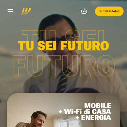
RICHIAMAMI
TU SEI
TU SEI FUTURO
FUTURO
MOBILE
+ Wi-Fi di CASA
+ ENERGIA