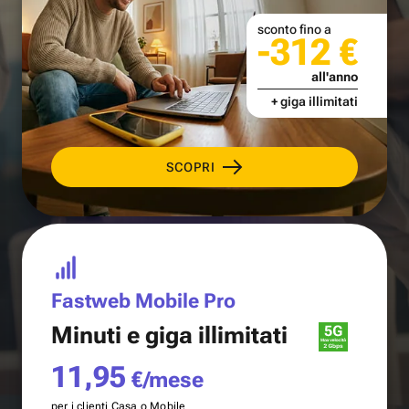
sconto fino a
-312 €
all'anno
+ giga illimitati
SCOPRI
Fastweb Mobile Pro
Minuti e
giga illimitati
11,95
€/mese
per i clienti Casa o Mobile