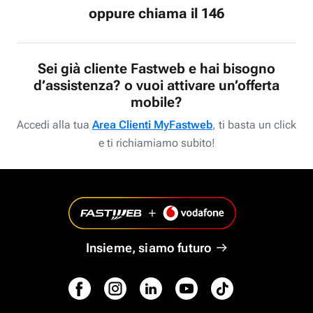
oppure chiama il 146
Sei già cliente Fastweb e hai bisogno
d’assistenza? o vuoi attivare un’offerta
mobile?
Accedi alla tua
Area Clienti MyFastweb
, ti basta un click
e ti richiamiamo subito!
Insieme, siamo futuro