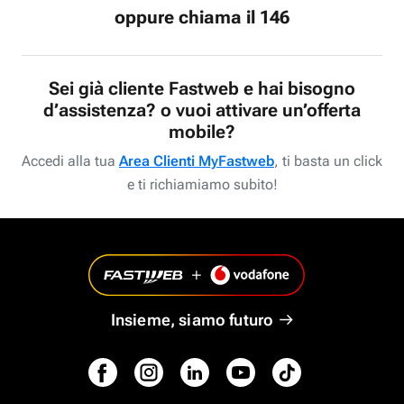
oppure chiama il 146
Sei già cliente Fastweb e hai bisogno
d’assistenza? o vuoi attivare un’offerta
mobile?
Accedi alla tua
Area Clienti MyFastweb
, ti basta un click
e ti richiamiamo subito!
Insieme, siamo futuro