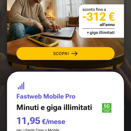
sconto fino a
-312 €
all'anno
+ giga illimitati
SCOPRI
Fastweb Mobile Pro
Minuti e
giga illimitati
11,95
€/mese
per i clienti Casa o Mobile