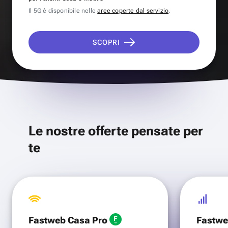
Il 5G è disponibile nelle
aree coperte dal servizio
.
SCOPRI
Le nostre offerte pensate per
te
Fastweb Casa Pro
Fastwe