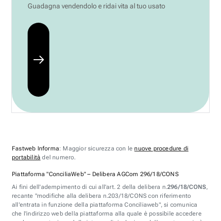
Guadagna vendendolo e ridai vita al tuo usato
Fastweb Informa
: Maggior sicurezza con le
nuove procedure di
portabilità
del numero.
Piattaforma "ConciliaWeb" – Delibera AGCom 296/18/CONS
Ai fini dell'adempimento di cui all'art. 2 della delibera n.
296/18/CONS
,
recante "modifiche alla delibera n.203/18/CONS con riferimento
all'entrata in funzione della piattaforma Conciliaweb", si comunica
che l'indirizzo web della piattaforma alla quale è possibile accedere