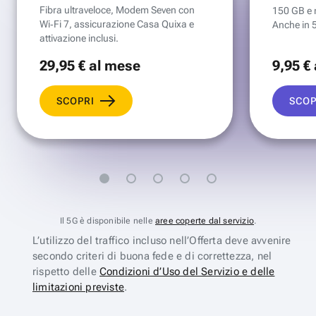
Fibra ultraveloce, Modem Seven con
150 GB e mi
Wi‑Fi 7, assicurazione Casa Quixa e
Anche in 
attivazione inclusi.
29
,95 €
al mese
9
,95 €
SCOPRI
SCOP
Il 5G è disponibile nelle
aree coperte dal servizio
.
L’utilizzo del traffico incluso nell’Offerta deve avvenire
secondo criteri di buona fede e di correttezza, nel
rispetto delle
Condizioni d’Uso del Servizio e delle
limitazioni previste
.