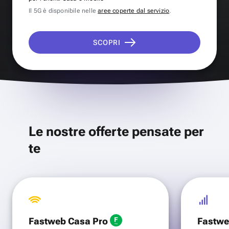
Il 5G è disponibile nelle
aree coperte dal servizio
.
SCOPRI
Le nostre offerte pensate per
te
Fastweb Casa Pro
Fastwe