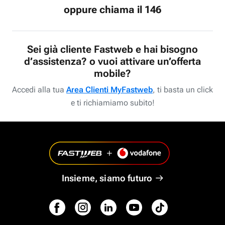
oppure chiama il 146
Sei già cliente Fastweb e hai bisogno
d’assistenza? o vuoi attivare un’offerta
mobile?
Accedi alla tua
Area Clienti MyFastweb
, ti basta un click
e ti richiamiamo subito!
Insieme, siamo futuro