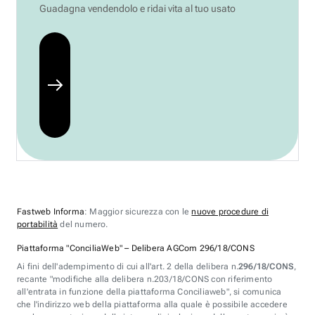
Guadagna vendendolo e ridai vita al tuo usato
Fastweb Informa
: Maggior sicurezza con le
nuove procedure di
portabilità
del numero.
Piattaforma "ConciliaWeb" – Delibera AGCom 296/18/CONS
Ai fini dell'adempimento di cui all'art. 2 della delibera n.
296/18/CONS
,
recante "modifiche alla delibera n.203/18/CONS con riferimento
all'entrata in funzione della piattaforma Conciliaweb", si comunica
che l'indirizzo web della piattaforma alla quale è possibile accedere