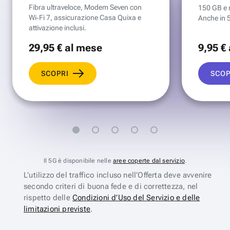
Fibra ultraveloce, Modem Seven con
150 GB e mi
Wi‑Fi 7, assicurazione Casa Quixa e
Anche in 
attivazione inclusi.
29
,95 €
al mese
9
,95 €
SCOPRI
SCOP
Il 5G è disponibile nelle
aree coperte dal servizio
.
L’utilizzo del traffico incluso nell’Offerta deve avvenire
secondo criteri di buona fede e di correttezza, nel
rispetto delle
Condizioni d’Uso del Servizio e delle
limitazioni previste
.