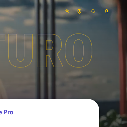
TURO
e Pro