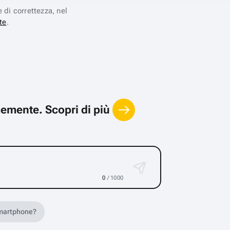
e di correttezza, nel
te
.
locemente.
Scopri di più
0
/ 1000
 smartphone?