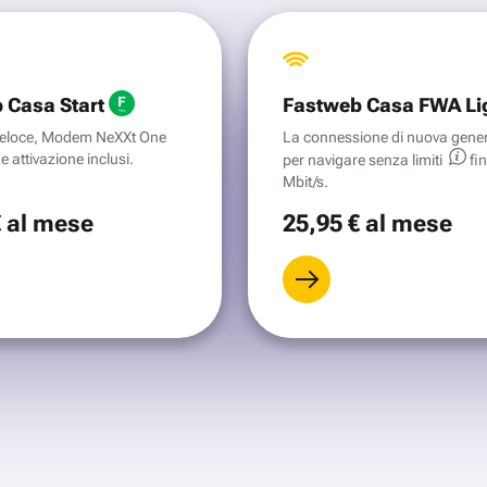
 Casa Start
Fastweb Casa FWA Li
aveloce, Modem NeXXt One
La connessione di nuova gene
e attivazione inclusi.
per navigare senza
limiti
fi
Mbit/s.
€
al mese
25
,95 €
al mese