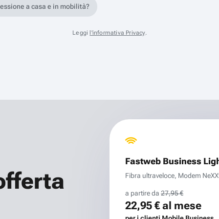
nessione a casa e in mobilità?
Leggi
l'informativa Privacy
.
Fastweb Business Lig
offerta
Fibra ultraveloce, Modem NeXXt 
a partire da
27,95 €
22,95 €
al mese
per i clienti Mobile Business