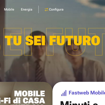
Configura
Mobile
Energia
SEI FU
TU SEI FUTURO
MOBILE
Fastweb Mobil
-Fi di CASA
Minuti e