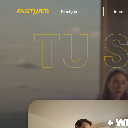
Famiglia
Internet
TU 
+ Wi