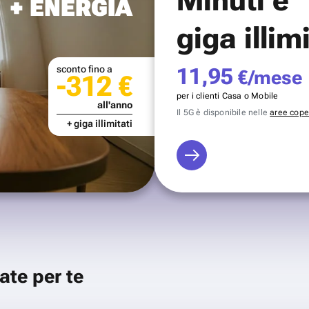
+ ENERGIA
giga illim
sconto fino a
11,95
€/mese
-312 €
per i clienti Casa o Mobile
all'anno
Il 5G è disponibile nelle
aree coper
+ giga illimitati
ate per te