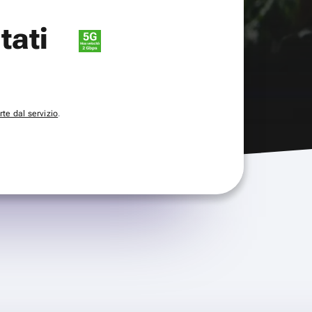
itati
te dal servizio
.