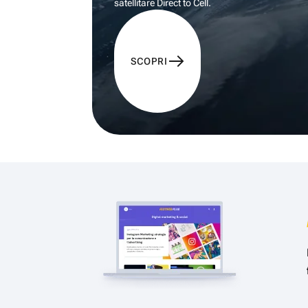
satellitare Direct to Cell.
SCOPRI