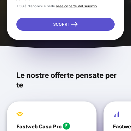
Il 5G è disponibile nelle
aree coperte dal servizio
.
SCOPRI
Le nostre offerte pensate per
te
Fastweb Casa Pro
Fastwe