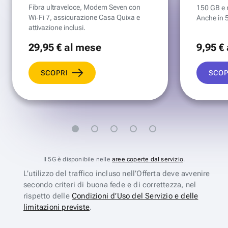
Fibra ultraveloce, Modem Seven con
150 GB e mi
Wi‑Fi 7, assicurazione Casa Quixa e
Anche in 
attivazione inclusi.
29
,95 €
al mese
9
,95 €
SCOPRI
SCOP
Il 5G è disponibile nelle
aree coperte dal servizio
.
L’utilizzo del traffico incluso nell’Offerta deve avvenire
secondo criteri di buona fede e di correttezza, nel
rispetto delle
Condizioni d’Uso del Servizio e delle
limitazioni previste
.