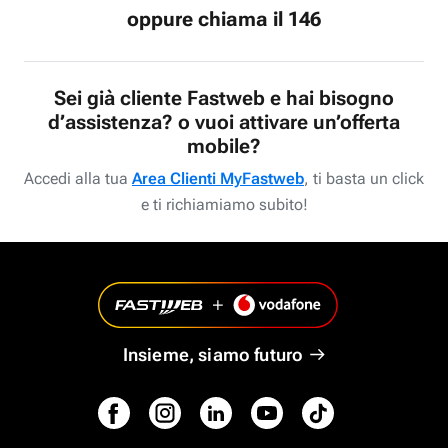
oppure chiama il 146
Sei già cliente Fastweb e hai bisogno
d’assistenza? o vuoi attivare un’offerta
mobile?
Accedi alla tua
Area Clienti MyFastweb
, ti basta un click
e ti richiamiamo subito!
Insieme, siamo futuro