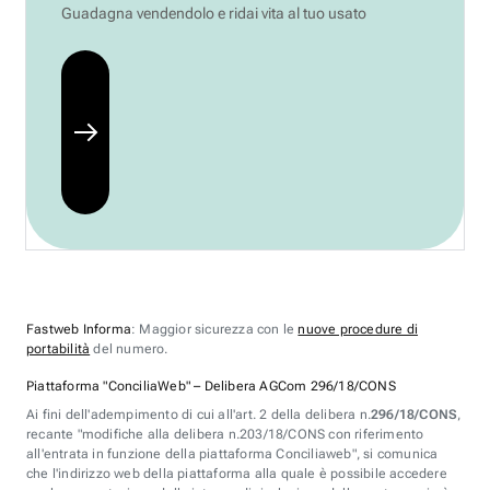
Guadagna vendendolo e ridai vita al tuo usato
Fastweb Informa
: Maggior sicurezza con le
nuove procedure di
portabilità
del numero.
Piattaforma "ConciliaWeb" – Delibera AGCom 296/18/CONS
Ai fini dell'adempimento di cui all'art. 2 della delibera n.
296/18/CONS
,
recante "modifiche alla delibera n.203/18/CONS con riferimento
all'entrata in funzione della piattaforma Conciliaweb", si comunica
che l'indirizzo web della piattaforma alla quale è possibile accedere