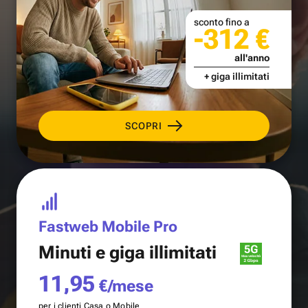
sconto fino a
-312 €
all'anno
+ giga illimitati
SCOPRI
Fastweb Mobile Pro
Minuti e
giga illimitati
11,95
€/mese
per i clienti Casa o Mobile