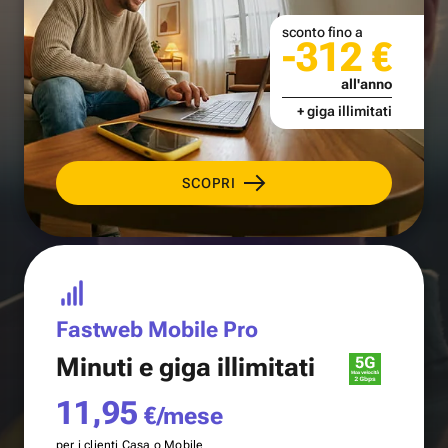
sconto fino a
-312 €
all'anno
+ giga illimitati
SCOPRI
Fastweb Mobile Pro
Minuti e
giga illimitati
11,95
€/mese
per i clienti Casa o Mobile