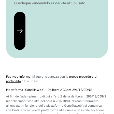
Guadagna vendendolo e ridai vita al tuo usato
Fastweb Informa
: Maggior sicurezza con le
nuove procedure di
portabilità
del numero.
Piattaforma "ConciliaWeb" – Delibera AGCom 296/18/CONS
Ai fini dell'adempimento di cui all'art. 2 della delibera n.
296/18/CONS
,
recante "modifiche alla delibera n.203/18/CONS con riferimento
all'entrata in funzione della piattaforma Conciliaweb", si comunica
che l'indirizzo web della piattaforma alla quale è possibile accedere