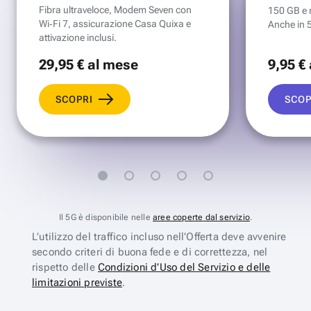
Fibra ultraveloce, Modem Seven con
150 GB e mi
Wi‑Fi 7, assicurazione Casa Quixa e
Anche in 
attivazione inclusi.
29
,95 €
al mese
9
,95 €
SCOPRI
SCOP
Il 5G è disponibile nelle
aree coperte dal servizio
.
L’utilizzo del traffico incluso nell’Offerta deve avvenire
secondo criteri di buona fede e di correttezza, nel
rispetto delle
Condizioni d’Uso del Servizio e delle
limitazioni previste
.