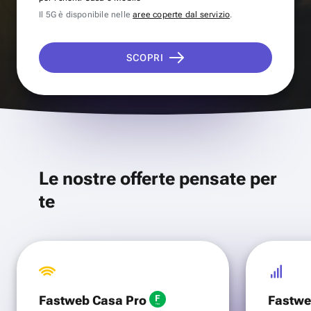
Il 5G è disponibile nelle
aree coperte dal servizio
.
SCOPRI
Le nostre offerte pensate per
te
Fastweb Casa Pro
Fastwe