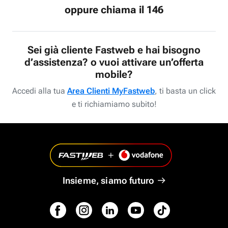
oppure chiama il 146
Sei già cliente Fastweb e hai bisogno
d’assistenza? o vuoi attivare un’offerta
mobile?
Accedi alla tua
Area Clienti MyFastweb
, ti basta un click
e ti richiamiamo subito!
Insieme, siamo futuro