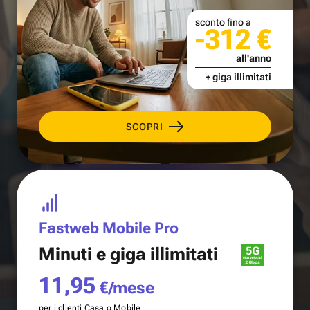
sconto fino a
-312 €
all'anno
+ giga illimitati
SCOPRI
Fastweb Mobile Pro
Minuti e
giga illimitati
11,95
€/mese
per i clienti Casa o Mobile