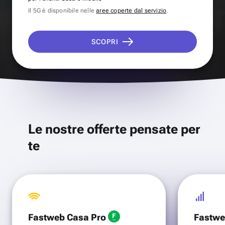
Il 5G è disponibile nelle
aree coperte dal servizio
.
SCOPRI
Le nostre offerte pensate per
te
Fastweb Casa Pro
Fastwe