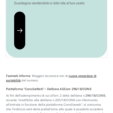
Guadagna vendendolo e ridai vita al tuo usato
Fastweb Informa
: Maggior sicurezza con le
nuove procedure di
portabilità
del numero.
Piattaforma "ConciliaWeb" – Delibera AGCom 296/18/CONS
Ai fini dell'adempimento di cui all'art. 2 della delibera n.
296/18/CONS
,
recante "modifiche alla delibera n.203/18/CONS con riferimento
all'entrata in funzione della piattaforma Conciliaweb", si comunica
che l'indirizzo web della piattaforma alla quale è possibile accedere