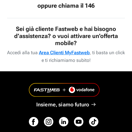
oppure chiama il 146
Sei già cliente Fastweb e hai bisogno
d’assistenza? o vuoi attivare un’offerta
mobile?
Accedi alla tua
Area Clienti MyFastweb
, ti basta un click
e ti richiamiamo subito!
Insieme, siamo futuro