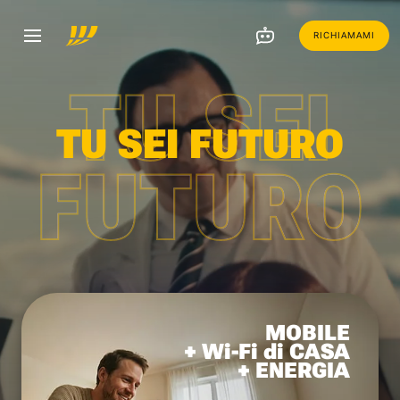
RICHIAMAMI
TU SEI
TU SEI FUTURO
FUTURO
MOBILE
+ Wi-Fi di CASA
+ ENERGIA