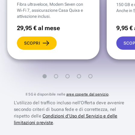
Fibra ultraveloce, Modem Seven con
150 GB e mi
Wi‑Fi 7, assicurazione Casa Quixa e
Anche in 
attivazione inclusi.
29
,95 €
al mese
9
,95 €
SCOPRI
SCOP
Il 5G è disponibile nelle
aree coperte dal servizio
.
L’utilizzo del traffico incluso nell’Offerta deve avvenire
secondo criteri di buona fede e di correttezza, nel
rispetto delle
Condizioni d’Uso del Servizio e delle
limitazioni previste
.