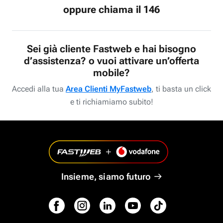
oppure chiama il 146
Sei già cliente Fastweb e hai bisogno
d’assistenza? o vuoi attivare un’offerta
mobile?
Accedi alla tua
Area Clienti MyFastweb
, ti basta un click
e ti richiamiamo subito!
Insieme, siamo futuro