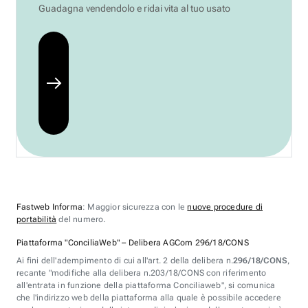
Guadagna vendendolo e ridai vita al tuo usato
Fastweb Informa
: Maggior sicurezza con le
nuove procedure di
portabilità
del numero.
Piattaforma "ConciliaWeb" – Delibera AGCom 296/18/CONS
Ai fini dell'adempimento di cui all'art. 2 della delibera n.
296/18/CONS
,
recante "modifiche alla delibera n.203/18/CONS con riferimento
all'entrata in funzione della piattaforma Conciliaweb", si comunica
che l'indirizzo web della piattaforma alla quale è possibile accedere