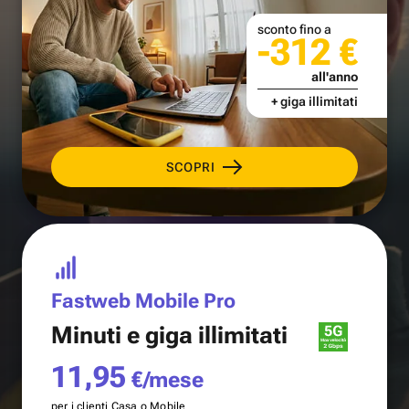
sconto fino a
-312 €
all'anno
+ giga illimitati
SCOPRI
Fastweb Mobile Pro
Minuti e
giga illimitati
11,95
€/mese
per i clienti Casa o Mobile