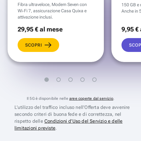
Fibra ultraveloce, Modem Seven con
150 GB e mi
Wi‑Fi 7, assicurazione Casa Quixa e
Anche in 
attivazione inclusi.
29
,95 €
al mese
9
,95 €
SCOPRI
SCOP
Il 5G è disponibile nelle
aree coperte dal servizio
.
L’utilizzo del traffico incluso nell’Offerta deve avvenire
secondo criteri di buona fede e di correttezza, nel
rispetto delle
Condizioni d’Uso del Servizio e delle
limitazioni previste
.