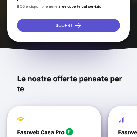
Il 5G è disponibile nelle
aree coperte dal servizio
.
SCOPRI
Le nostre offerte pensate per
te
Fastweb Casa Pro
Fastwe