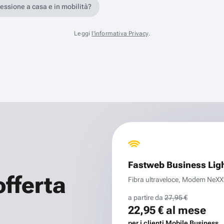
nessione a casa e in mobilità?
Leggi
l'informativa Privacy
.
Fastweb Business Lig
offerta
Fibra ultraveloce, Modem NeXXt 
a partire da
27,95 €
22,95 €
al mese
per i clienti Mobile Business