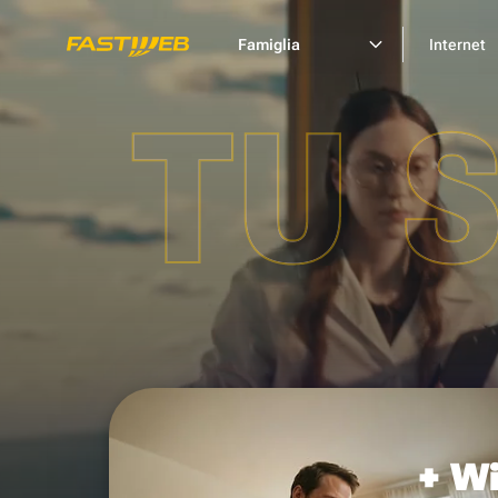
Famiglia
Internet
TU 
+ Wi