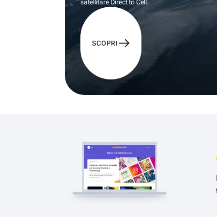
satellitare Direct to Cell.
SCOPRI