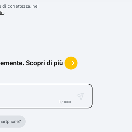
e di correttezza, nel
te
.
locemente.
Scopri di più
0
/ 1000
 smartphone?