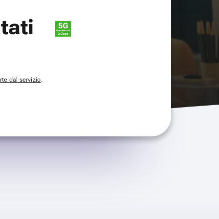
itati
te dal servizio
.