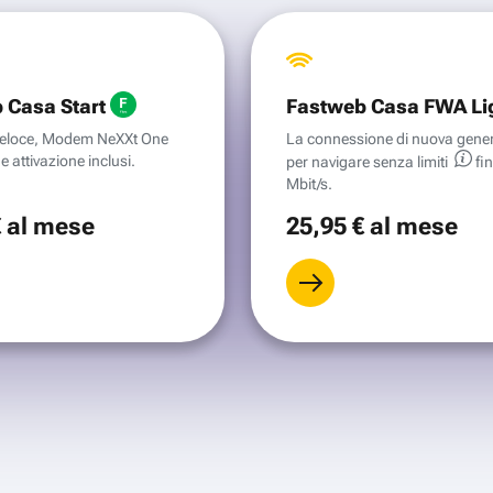
 Casa Start
Fastweb Casa FWA Li
aveloce, Modem NeXXt One
La connessione di nuova gene
e attivazione inclusi.
per navigare senza
limiti
fi
Mbit/s.
€
al mese
25
,95 €
al mese