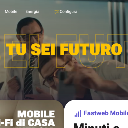
Configura
Mobile
Energia
SEI FU
TU SEI FUTURO
MOBILE
Fastweb Mobil
-Fi di CASA
Minuti e