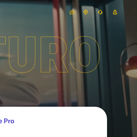
TURO
e Pro