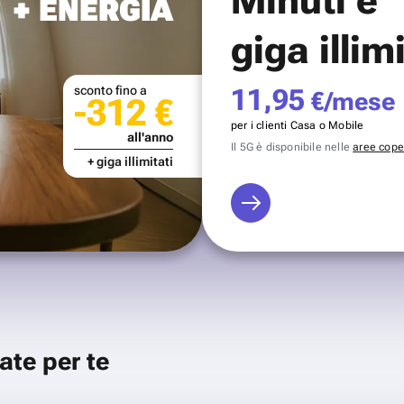
+ ENERGIA
giga illim
sconto fino a
11,95
€/mese
-312 €
per i clienti Casa o Mobile
all'anno
Il 5G è disponibile nelle
aree coper
+ giga illimitati
ate per te