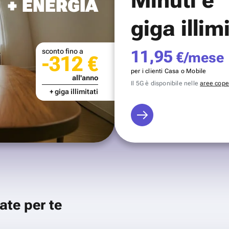
+ ENERGIA
giga illim
sconto fino a
11,95
€/mese
-312 €
per i clienti Casa o Mobile
all'anno
Il 5G è disponibile nelle
aree coper
+ giga illimitati
ate per te