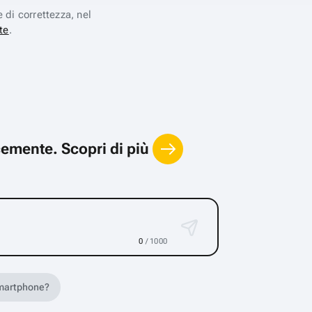
e di correttezza, nel
te
.
locemente.
Scopri di più
0
/ 1000
 smartphone?