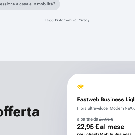
nessione a casa e in mobilità?
Leggi
l'informativa Privacy
.
Fastweb Business Lig
offerta
Fibra ultraveloce, Modem NeXXt 
a partire da
27,95 €
22,95 €
al mese
per i clienti Mobile Business