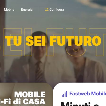
Configura
Mobile
Energia
SEI FU
TU SEI FUTURO
MOBILE
Fastweb Mobil
-Fi di CASA
Minuti e