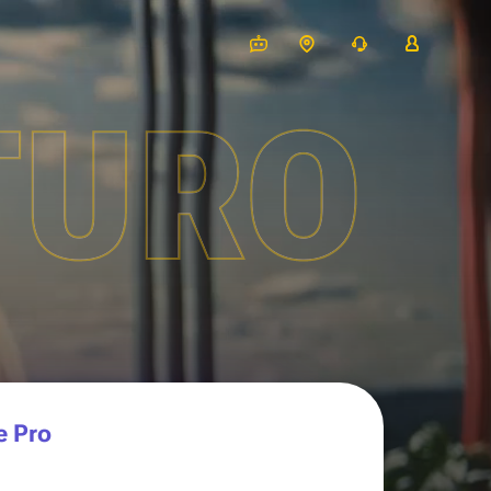
TURO
e Pro