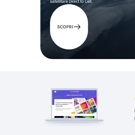
satellitare Direct to Cell.
SCOPRI