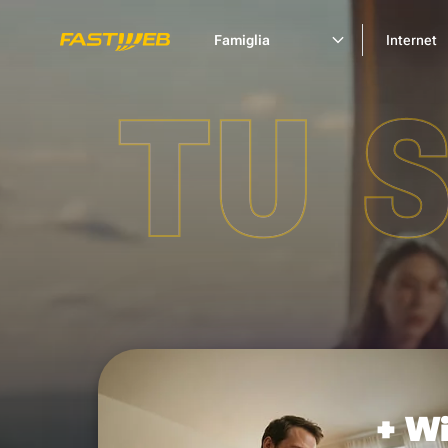
Famiglia
Internet
TU 
+ Wi