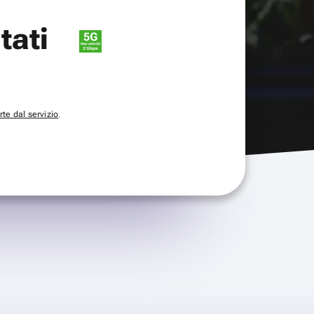
itati
te dal servizio
.