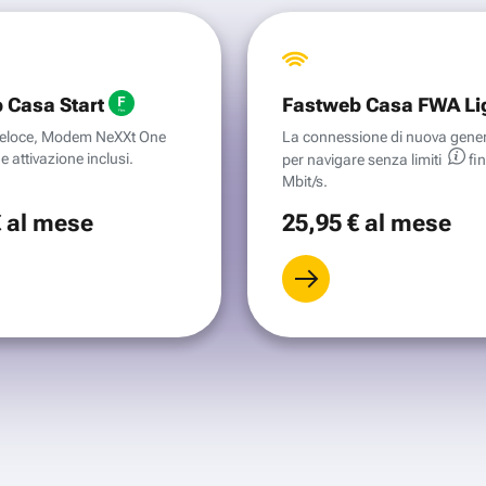
 Casa Start
Fastweb Casa FWA Li
aveloce, Modem NeXXt One
La connessione di nuova gene
e attivazione inclusi.
per navigare senza
limiti
fi
Mbit/s.
€
al mese
25
,95 €
al mese