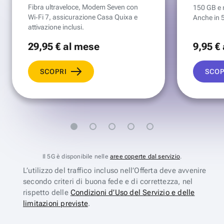
Fibra ultraveloce, Modem Seven con
150 GB e mi
Wi‑Fi 7, assicurazione Casa Quixa e
Anche in 
attivazione inclusi.
29
,95 €
al mese
9
,95 €
SCOPRI
SCOP
Il 5G è disponibile nelle
aree coperte dal servizio
.
L’utilizzo del traffico incluso nell’Offerta deve avvenire
secondo criteri di buona fede e di correttezza, nel
rispetto delle
Condizioni d’Uso del Servizio e delle
limitazioni previste
.