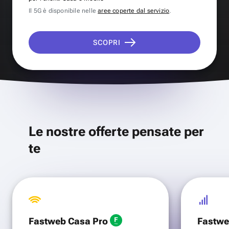
Il 5G è disponibile nelle
aree coperte dal servizio
.
SCOPRI
Le nostre offerte pensate per
te
Fastweb Casa Pro
Fastwe