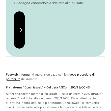
Guadagna vendendolo e ridai vita al tuo usato
Fastweb Informa
: Maggior sicurezza con le
nuove procedure di
portabilità
del numero.
Piattaforma "ConciliaWeb" – Delibera AGCom 296/18/CONS
Ai fini dell'adempimento di cui all'art. 2 della delibera n.
296/18/CONS
,
recante "modifiche alla delibera n.203/18/CONS con riferimento
all'entrata in funzione della piattaforma Conciliaweb", si comunica
che l'indirizzo web della piattaforma alla quale è possibile accedere