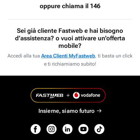
oppure chiama il 146
Sei già cliente Fastweb e hai bisogno
d’assistenza? o vuoi attivare un’offerta
mobile?
Accedi alla tua
Area Clienti MyFastweb
, ti basta un click
e ti richiamiamo subito!
Insieme, siamo futuro