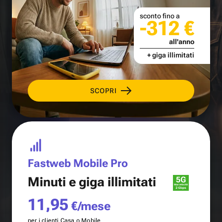
sconto fino a
-312 €
all'anno
+ giga illimitati
SCOPRI
Fastweb Mobile Pro
Minuti e
giga illimitati
11,95
€/mese
per i clienti Casa o Mobile