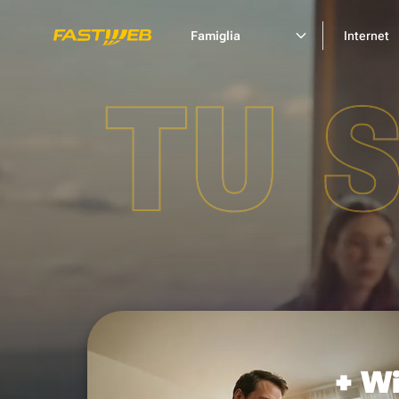
Famiglia
Internet
TU 
+ Wi