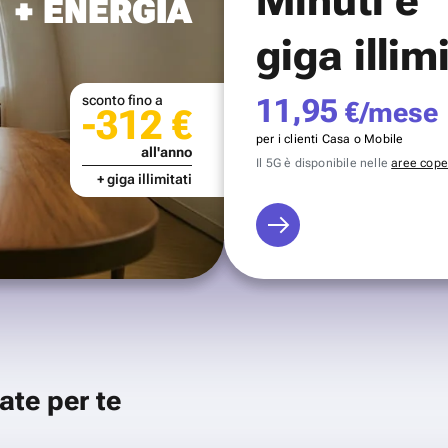
+ ENERGIA
giga illim
sconto fino a
11,95
€/mese
-312 €
per i clienti Casa o Mobile
all'anno
Il 5G è disponibile nelle
aree coper
+ giga illimitati
ate per te