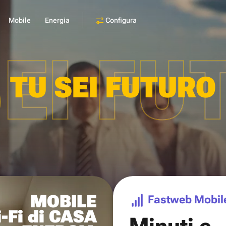
Configura
Mobile
Energia
SEI FU
TU SEI FUTURO
MOBILE
Fastweb Mobil
-Fi di CASA
Minuti e