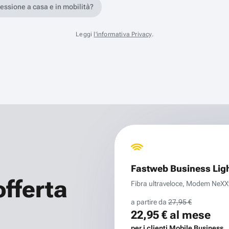
nessione a casa e in mobilità?
Leggi
l'informativa Privacy
.
Fastweb Business Lig
offerta
Fibra ultraveloce, Modem NeXXt 
a partire da
27,95 €
22,95 €
al mese
per i clienti Mobile Business