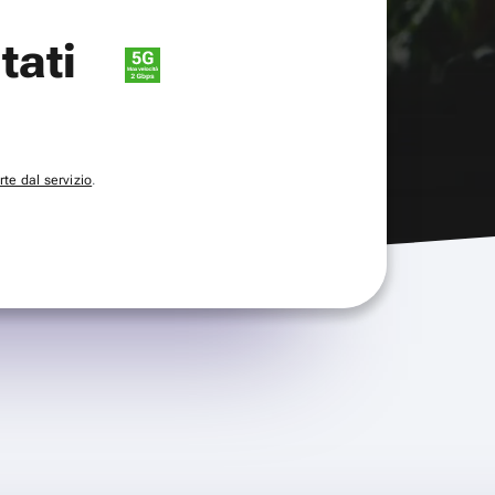
itati
te dal servizio
.