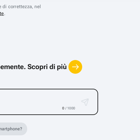
e di correttezza, nel
te
.
locemente.
Scopri di più
0
/ 1000
 smartphone?