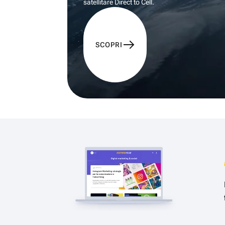
satellitare Direct to Cell.
SCOPRI