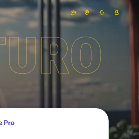
TURO
e Pro