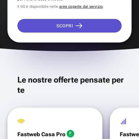
Il 5G è disponibile nelle
aree coperte dal servizio
.
SCOPRI
Le nostre offerte pensate per
te
Fastweb Casa Pro
Fastwe