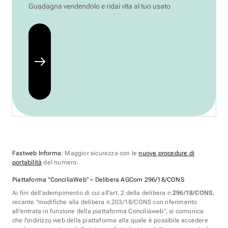
Guadagna vendendolo e ridai vita al tuo usato
Fastweb Informa
: Maggior sicurezza con le
nuove procedure di
portabilità
del numero.
Piattaforma "ConciliaWeb" – Delibera AGCom 296/18/CONS
Ai fini dell'adempimento di cui all'art. 2 della delibera n.
296/18/CONS
,
recante "modifiche alla delibera n.203/18/CONS con riferimento
all'entrata in funzione della piattaforma Conciliaweb", si comunica
che l'indirizzo web della piattaforma alla quale è possibile accedere