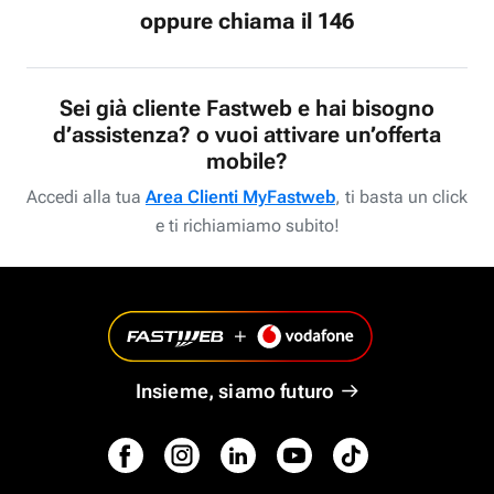
oppure chiama il 146
Sei già cliente Fastweb e hai bisogno
d’assistenza? o vuoi attivare un’offerta
mobile?
Accedi alla tua
Area Clienti MyFastweb
, ti basta un click
e ti richiamiamo subito!
Insieme, siamo futuro