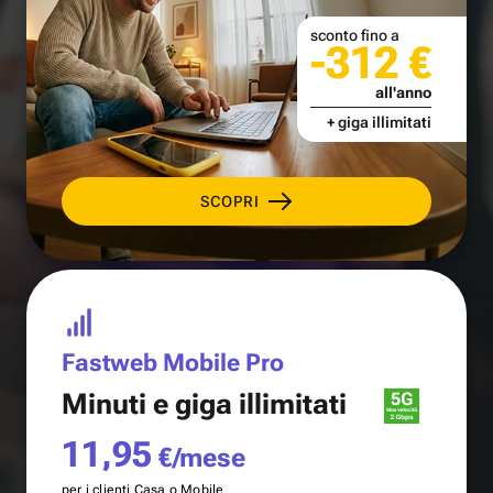
sconto fino a
-312 €
all'anno
+ giga illimitati
SCOPRI
Fastweb Mobile Pro
Minuti e
giga illimitati
11,95
€/mese
per i clienti Casa o Mobile