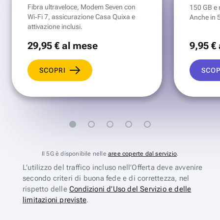
Fibra ultraveloce, Modem Seven con
150 GB e mi
Wi‑Fi 7, assicurazione Casa Quixa e
Anche in 
attivazione inclusi.
29
,95 €
al mese
9
,95 €
SCOPRI
SCOP
Il 5G è disponibile nelle
aree coperte dal servizio
.
L’utilizzo del traffico incluso nell’Offerta deve avvenire
secondo criteri di buona fede e di correttezza, nel
rispetto delle
Condizioni d’Uso del Servizio e delle
limitazioni previste
.