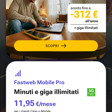
sconto fino a
-312 €
all'anno
+ giga illimitati
SCOPRI
Fastweb Mobile Pro
Minuti e
giga illimitati
11,95
€/mese
per i clienti Casa o Mobile