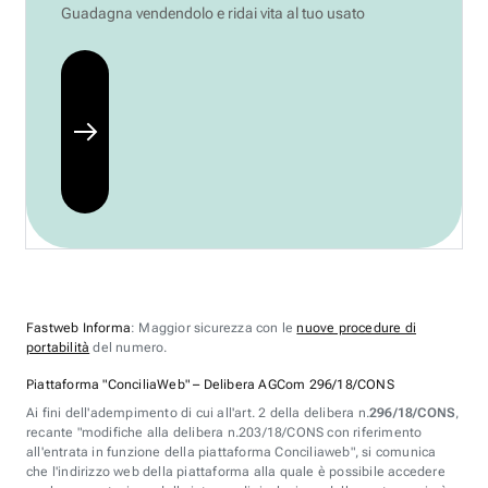
Guadagna vendendolo e ridai vita al tuo usato
Fastweb Informa
: Maggior sicurezza con le
nuove procedure di
portabilità
del numero.
Piattaforma "ConciliaWeb" – Delibera AGCom 296/18/CONS
Ai fini dell'adempimento di cui all'art. 2 della delibera n.
296/18/CONS
,
recante "modifiche alla delibera n.203/18/CONS con riferimento
all'entrata in funzione della piattaforma Conciliaweb", si comunica
che l'indirizzo web della piattaforma alla quale è possibile accedere