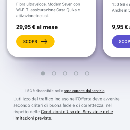
Fibra ultraveloce, Modem Seven con
150 GB e mi
Wi‑Fi 7, assicurazione Casa Quixa e
Anche in 
attivazione inclusi.
29
,95 €
al mese
9
,95 €
SCOPRI
SCOP
Il 5G è disponibile nelle
aree coperte dal servizio
.
L’utilizzo del traffico incluso nell’Offerta deve avvenire
secondo criteri di buona fede e di correttezza, nel
rispetto delle
Condizioni d’Uso del Servizio e delle
limitazioni previste
.