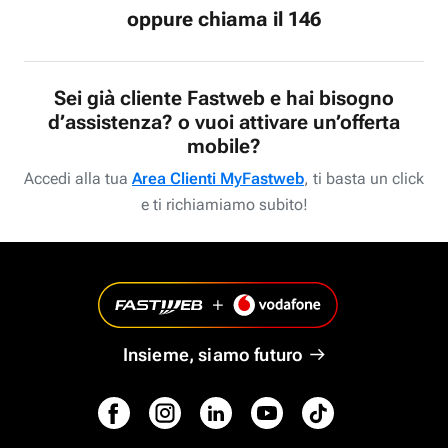
oppure chiama il 146
Sei già cliente Fastweb e hai bisogno
d’assistenza? o vuoi attivare un’offerta
mobile?
Accedi alla tua
Area Clienti MyFastweb
, ti basta un click
e ti richiamiamo subito!
Insieme, siamo futuro