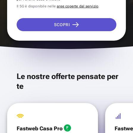
Il 5G è disponibile nelle
aree coperte dal servizio
.
SCOPRI
Le nostre offerte pensate per
te
Fastweb Casa Pro
Fastwe