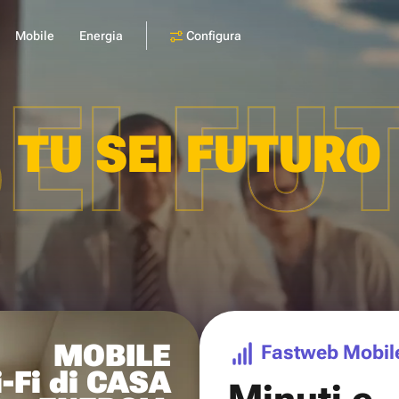
Configura
Mobile
Energia
SEI FU
TU SEI FUTURO
MOBILE
Fastweb Mobil
-Fi di CASA
Minuti e