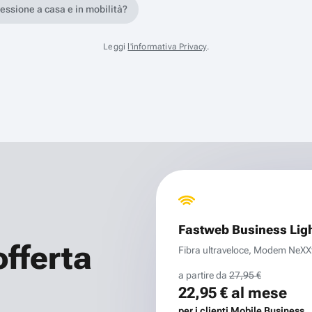
nessione a casa e in mobilità?
Leggi
l'informativa Privacy
.
Fastweb Business Lig
offerta
Fibra ultraveloce, Modem NeXXt 
a partire da
27,95 €
22,95 €
al mese
per i clienti Mobile Business