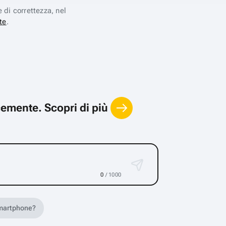
e di correttezza, nel
te
.
locemente.
Scopri di più
0
/ 1000
 smartphone?