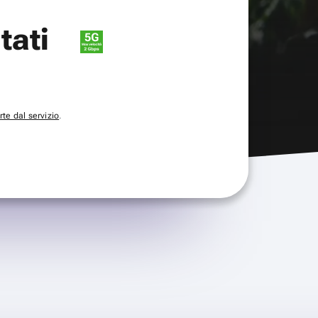
itati
te dal servizio
.