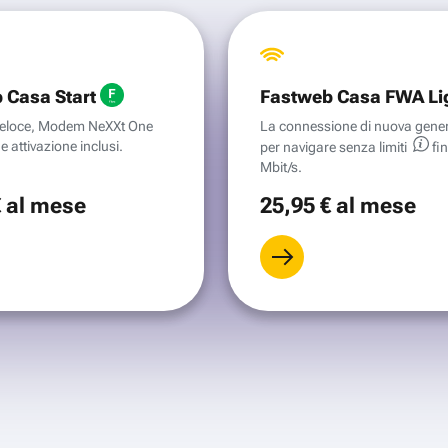
 Casa Start
Fastweb Casa FWA Li
aveloce, Modem NeXXt One
La connessione di nuova gene
e attivazione inclusi.
per navigare senza
limiti
fi
Mbit/s.
€
al mese
25
,95 €
al mese