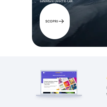
satellitare Direct to Cell.
SCOPRI