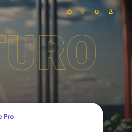
TURO
e Pro