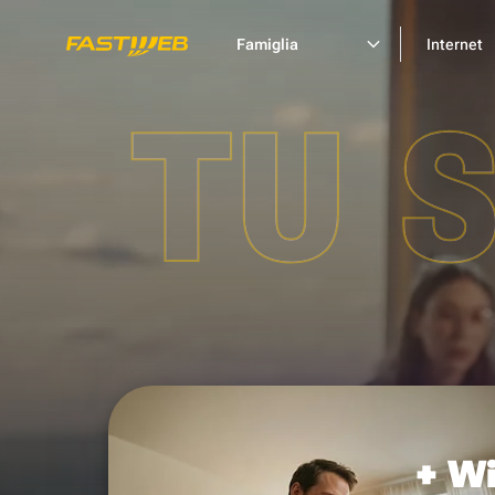
Famiglia
Internet
TU 
+ Wi