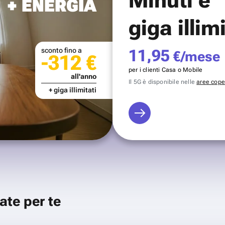
+ ENERGIA
giga illim
sconto fino a
11,95
€/mese
-312 €
per i clienti Casa o Mobile
all'anno
Il 5G è disponibile nelle
aree coper
+ giga illimitati
ate per te