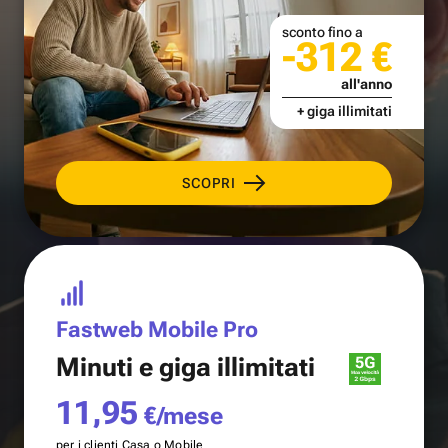
sconto fino a
-312 €
all'anno
+ giga illimitati
SCOPRI
Fastweb Mobile Pro
Minuti e
giga illimitati
11,95
€/mese
per i clienti Casa o Mobile