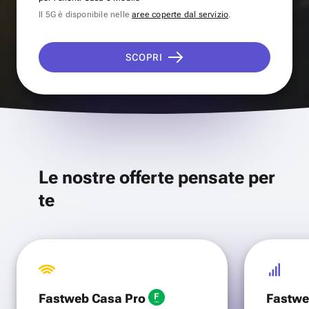
Il 5G è disponibile nelle
aree coperte dal servizio
.
SCOPRI
Le nostre offerte pensate per
te
Fastweb Casa Pro
Fastwe