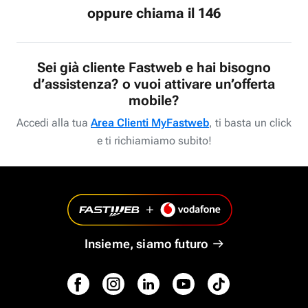
oppure chiama il 146
Sei già cliente Fastweb e hai bisogno
d’assistenza? o vuoi attivare un’offerta
mobile?
Accedi alla tua
Area Clienti MyFastweb
, ti basta un click
e ti richiamiamo subito!
Insieme, siamo futuro