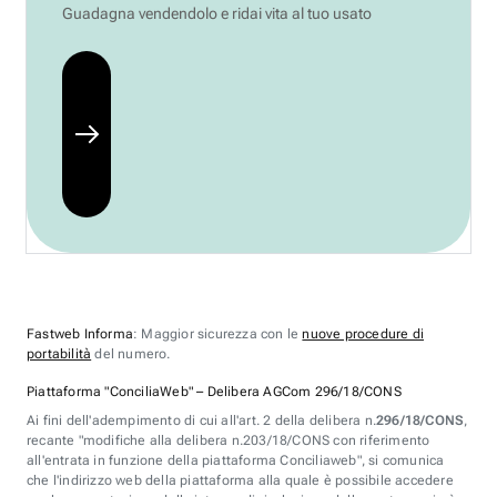
Guadagna vendendolo e ridai vita al tuo usato
Fastweb Informa
: Maggior sicurezza con le
nuove procedure di
portabilità
del numero.
Piattaforma "ConciliaWeb" – Delibera AGCom 296/18/CONS
Ai fini dell'adempimento di cui all'art. 2 della delibera n.
296/18/CONS
,
recante "modifiche alla delibera n.203/18/CONS con riferimento
all'entrata in funzione della piattaforma Conciliaweb", si comunica
che l'indirizzo web della piattaforma alla quale è possibile accedere