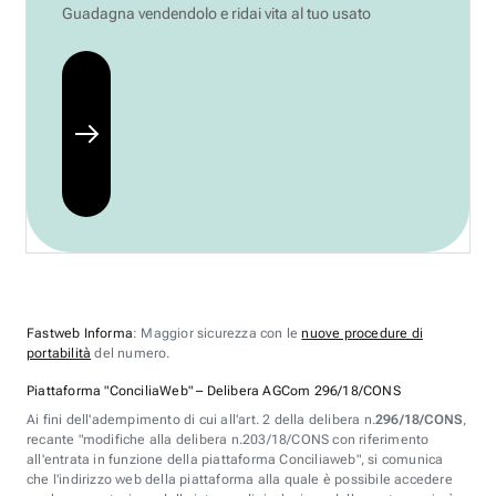
Guadagna vendendolo e ridai vita al tuo usato
Fastweb Informa
: Maggior sicurezza con le
nuove procedure di
portabilità
del numero.
Piattaforma "ConciliaWeb" – Delibera AGCom 296/18/CONS
Ai fini dell'adempimento di cui all'art. 2 della delibera n.
296/18/CONS
,
recante "modifiche alla delibera n.203/18/CONS con riferimento
all'entrata in funzione della piattaforma Conciliaweb", si comunica
che l'indirizzo web della piattaforma alla quale è possibile accedere