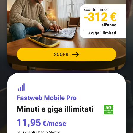
sconto fino a
-312 €
all'anno
+ giga illimitati
SCOPRI
Fastweb Mobile Pro
Minuti e
giga illimitati
11,95
€/mese
per i clienti Casa o Mobile