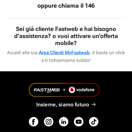
oppure chiama il 146
Sei già cliente Fastweb e hai bisogno
d’assistenza? o vuoi attivare un’offerta
mobile?
Accedi alla tua
Area Clienti MyFastweb
, ti basta un click
e ti richiamiamo subito!
Insieme, siamo futuro