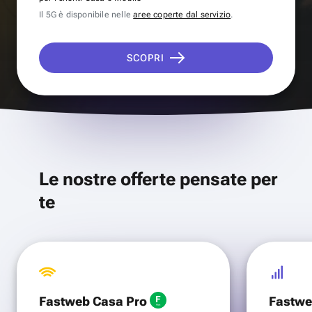
Il 5G è disponibile nelle
aree coperte dal servizio
.
SCOPRI
Le nostre offerte pensate per
te
Fastweb Casa Pro
Fastwe