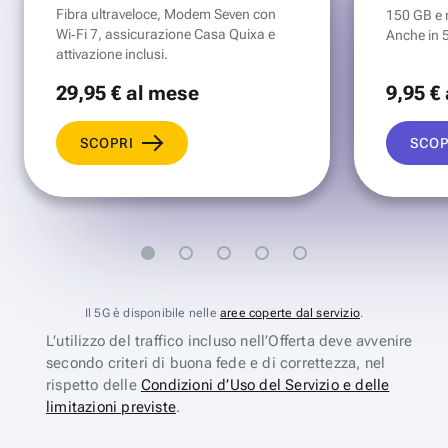
Fibra ultraveloce, Modem Seven con
150 GB e mi
Wi‑Fi 7, assicurazione Casa Quixa e
Anche in 
attivazione inclusi.
29
,95 €
al mese
9
,95 €
SCOPRI
SCOP
Il 5G è disponibile nelle
aree coperte dal servizio
.
L’utilizzo del traffico incluso nell’Offerta deve avvenire
secondo criteri di buona fede e di correttezza, nel
rispetto delle
Condizioni d’Uso del Servizio e delle
limitazioni previste
.