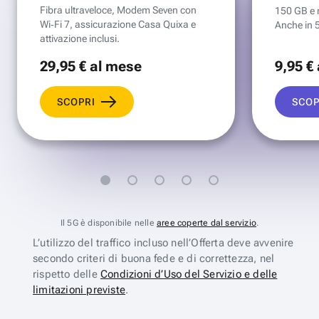
Fibra ultraveloce, Modem Seven con
150 GB e mi
Wi‑Fi 7, assicurazione Casa Quixa e
Anche in 
attivazione inclusi.
29
,95 €
al mese
9
,95 €
SCOPRI
SCOP
Il 5G è disponibile nelle
aree coperte dal servizio
.
L’utilizzo del traffico incluso nell’Offerta deve avvenire
secondo criteri di buona fede e di correttezza, nel
rispetto delle
Condizioni d’Uso del Servizio e delle
limitazioni previste
.