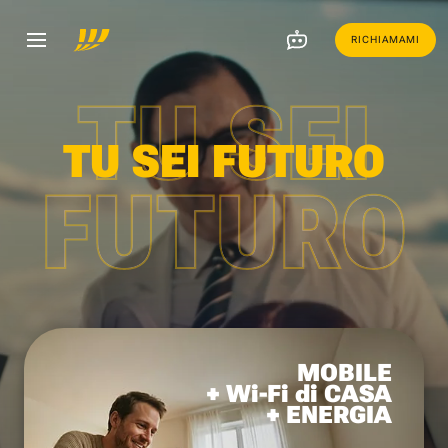
RICHIAMAMI
TU SEI
TU SEI FUTURO
FUTURO
MOBILE
+ Wi-Fi di CASA
+ ENERGIA