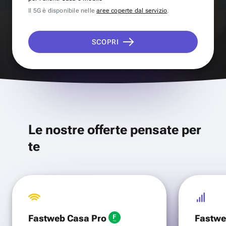
Il 5G è disponibile nelle
aree coperte dal servizio
.
SCOPRI
Le nostre offerte pensate per
te
Fastweb Casa Pro
Fastwe