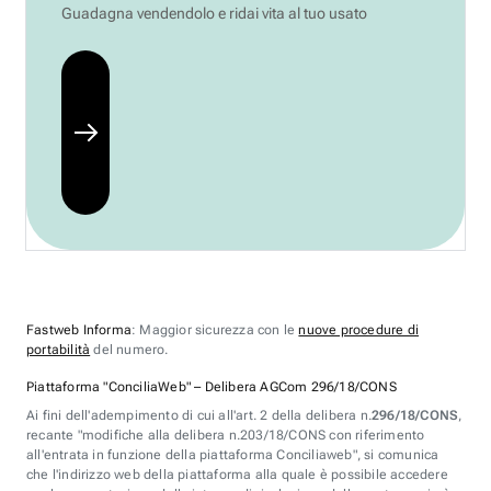
Guadagna vendendolo e ridai vita al tuo usato
Fastweb Informa
: Maggior sicurezza con le
nuove procedure di
portabilità
del numero.
Piattaforma "ConciliaWeb" – Delibera AGCom 296/18/CONS
Ai fini dell'adempimento di cui all'art. 2 della delibera n.
296/18/CONS
,
recante "modifiche alla delibera n.203/18/CONS con riferimento
all'entrata in funzione della piattaforma Conciliaweb", si comunica
che l'indirizzo web della piattaforma alla quale è possibile accedere