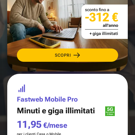
sconto fino a
-312 €
all'anno
+ giga illimitati
SCOPRI
Fastweb Mobile Pro
Minuti e
giga illimitati
11,95
€/mese
per i clienti Casa o Mobile