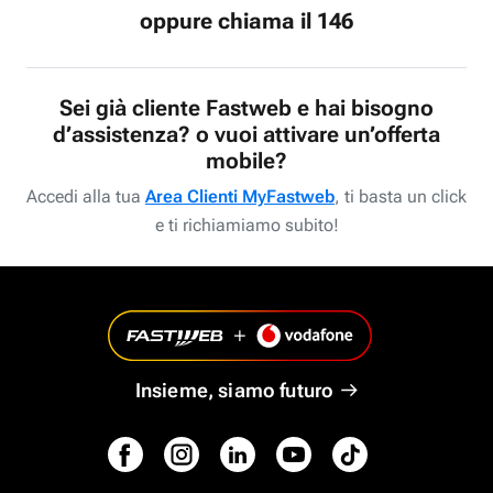
oppure chiama il 146
Sei già cliente Fastweb e hai bisogno
d’assistenza? o vuoi attivare un’offerta
mobile?
Accedi alla tua
Area Clienti MyFastweb
, ti basta un click
e ti richiamiamo subito!
Insieme, siamo futuro