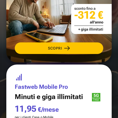
sconto fino a
-312 €
all'anno
+ giga illimitati
SCOPRI
Fastweb Mobile Pro
Minuti e
giga illimitati
11,95
€/mese
per i clienti Casa o Mobile