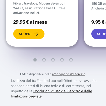
Fibra ultraveloce, Modem Seven con
150 GB e mi
Wi‑Fi 7, assicurazione Casa Quixa e
Anche in 
attivazione inclusi.
29
,95 €
al mese
9
,95 €
SCOPRI
SCOP
Il 5G è disponibile nelle
aree coperte dal servizio
.
L’utilizzo del traffico incluso nell’Offerta deve avvenire
secondo criteri di buona fede e di correttezza, nel
rispetto delle
Condizioni d’Uso del Servizio e delle
limitazioni previste
.