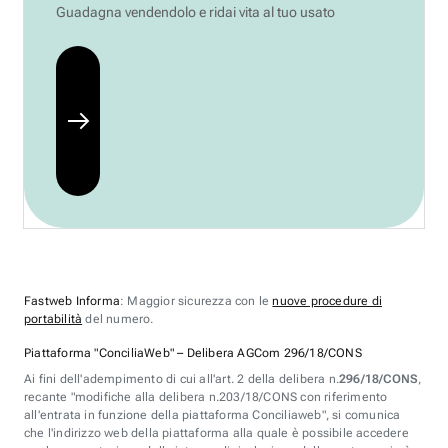
Guadagna vendendolo e ridai vita al tuo usato
Fastweb Informa
: Maggior sicurezza con le
nuove procedure di
portabilità
del numero.
Piattaforma "ConciliaWeb" – Delibera AGCom 296/18/CONS
Ai fini dell'adempimento di cui all'art. 2 della delibera n.
296/18/CONS
,
recante "modifiche alla delibera n.203/18/CONS con riferimento
all'entrata in funzione della piattaforma Conciliaweb", si comunica
che l'indirizzo web della piattaforma alla quale è possibile accedere