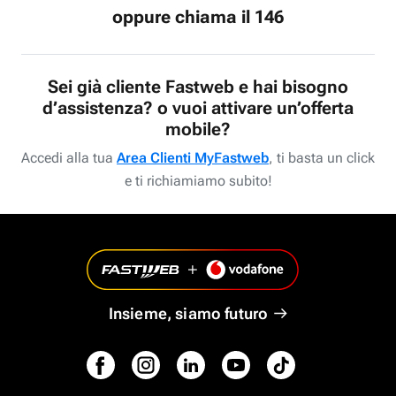
oppure chiama il 146
Sei già cliente Fastweb e hai bisogno
d’assistenza? o vuoi attivare un’offerta
mobile?
Accedi alla tua
Area Clienti MyFastweb
, ti basta un click
e ti richiamiamo subito!
Insieme, siamo futuro