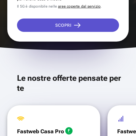
Il 5G è disponibile nelle
aree coperte dal servizio
.
SCOPRI
Le nostre offerte pensate per
te
Fastweb Casa Pro
Fastwe