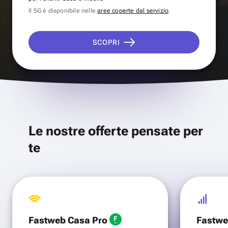
Il 5G è disponibile nelle
aree coperte dal servizio
.
SCOPRI
Le nostre offerte pensate per
te
Fastweb Casa Pro
Fastwe