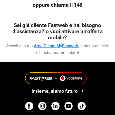
oppure chiama il 146
Sei già cliente Fastweb e hai bisogno
d’assistenza? o vuoi attivare un’offerta
mobile?
Accedi alla tua
Area Clienti MyFastweb
, ti basta un click
e ti richiamiamo subito!
Insieme, siamo futuro