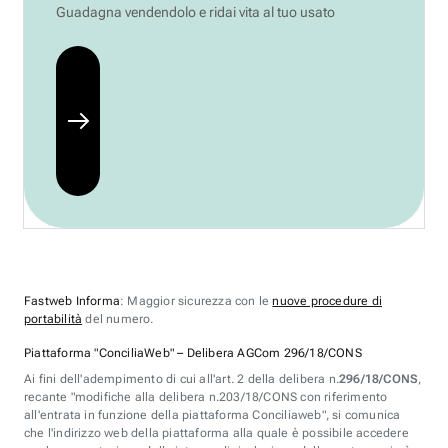
Guadagna vendendolo e ridai vita al tuo usato
Fastweb Informa
: Maggior sicurezza con le
nuove procedure di
portabilità
del numero.
Piattaforma "ConciliaWeb" – Delibera AGCom 296/18/CONS
Ai fini dell'adempimento di cui all'art. 2 della delibera n.
296/18/CONS
,
recante "modifiche alla delibera n.203/18/CONS con riferimento
all'entrata in funzione della piattaforma Conciliaweb", si comunica
che l'indirizzo web della piattaforma alla quale è possibile accedere