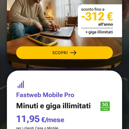
sconto fino a
-312 €
all'anno
+ giga illimitati
SCOPRI
Fastweb Mobile Pro
Minuti e
giga illimitati
11,95
€/mese
per i clienti Casa o Mobile