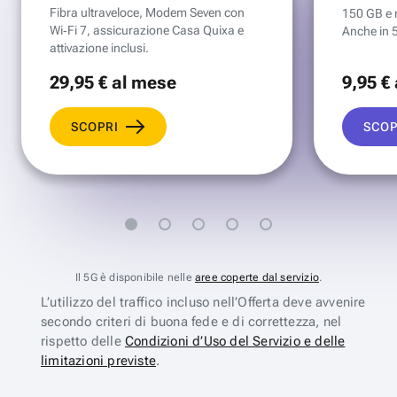
Fibra ultraveloce, Modem Seven con
150 GB e mi
Wi‑Fi 7, assicurazione Casa Quixa e
Anche in 
attivazione inclusi.
29
,95 €
al mese
9
,95 €
SCOPRI
SCOP
Il 5G è disponibile nelle
aree coperte dal servizio
.
L’utilizzo del traffico incluso nell’Offerta deve avvenire
secondo criteri di buona fede e di correttezza, nel
rispetto delle
Condizioni d’Uso del Servizio e delle
limitazioni previste
.