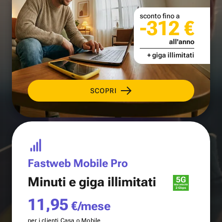
sconto fino a
-312 €
all'anno
+ giga illimitati
SCOPRI
Fastweb Mobile Pro
Minuti e
giga illimitati
11,95
€/mese
per i clienti Casa o Mobile