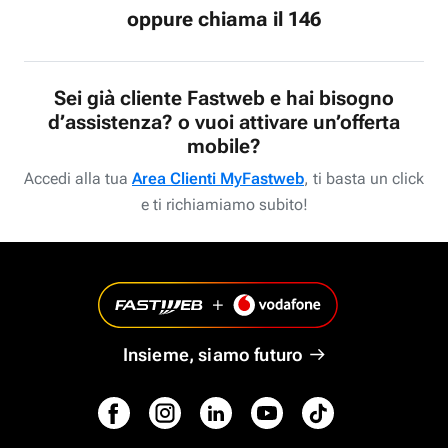
oppure chiama il 146
Sei già cliente Fastweb e hai bisogno
d’assistenza? o vuoi attivare un’offerta
mobile?
Accedi alla tua
Area Clienti MyFastweb
, ti basta un click
e ti richiamiamo subito!
Insieme, siamo futuro