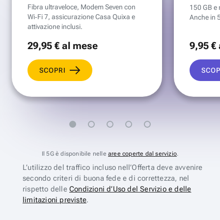
Fibra ultraveloce, Modem Seven con
150 GB e mi
Wi‑Fi 7, assicurazione Casa Quixa e
Anche in 
attivazione inclusi.
29
,95 €
al mese
9
,95 €
SCOPRI
SCOP
Il 5G è disponibile nelle
aree coperte dal servizio
.
L’utilizzo del traffico incluso nell’Offerta deve avvenire
secondo criteri di buona fede e di correttezza, nel
rispetto delle
Condizioni d’Uso del Servizio e delle
limitazioni previste
.