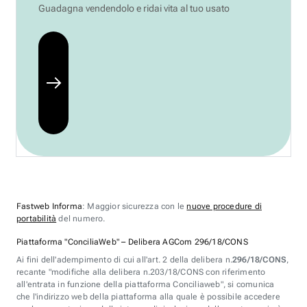
Guadagna vendendolo e ridai vita al tuo usato
Fastweb Informa
: Maggior sicurezza con le
nuove procedure di
portabilità
del numero.
Piattaforma "ConciliaWeb" – Delibera AGCom 296/18/CONS
Ai fini dell'adempimento di cui all'art. 2 della delibera n.
296/18/CONS
,
recante "modifiche alla delibera n.203/18/CONS con riferimento
all'entrata in funzione della piattaforma Conciliaweb", si comunica
che l'indirizzo web della piattaforma alla quale è possibile accedere