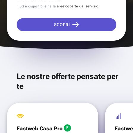
Il 5G è disponibile nelle
aree coperte dal servizio
.
SCOPRI
Le nostre offerte pensate per
te
Fastweb Casa Pro
Fastwe