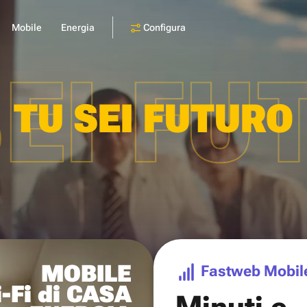
Configura
Mobile
Energia
SEI FU
TU SEI FUTURO
MOBILE
Fastweb Mobil
-Fi di CASA
Minuti e