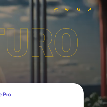
TURO
e Pro