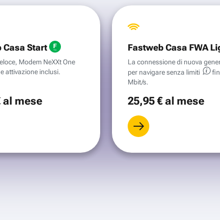
 Casa Start
Fastweb Casa FWA Li
aveloce, Modem NeXXt One
La connessione di nuova gene
e attivazione inclusi.
per navigare senza
limiti
fi
Mbit/s.
€
al mese
25
,95 €
al mese