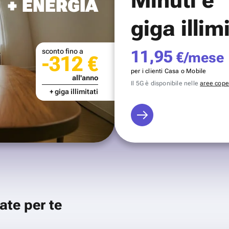
+ ENERGIA
giga illim
sconto fino a
11,95
€/mese
-312 €
per i clienti Casa o Mobile
all'anno
Il 5G è disponibile nelle
aree coper
+ giga illimitati
ate per te