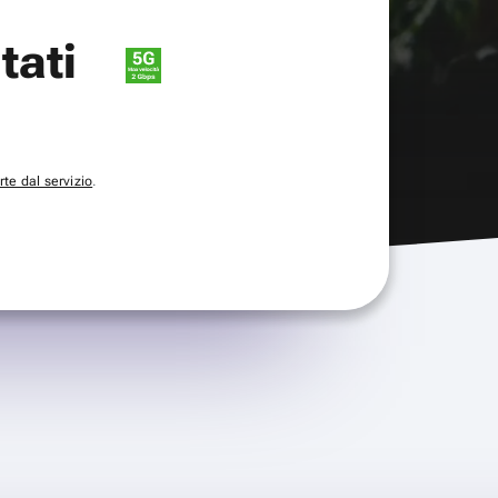
itati
te dal servizio
.