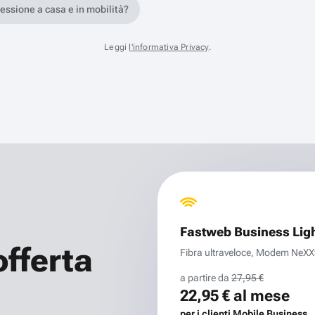
nessione a casa e in mobilità?
Leggi
l'informativa Privacy
.
Fastweb Business Lig
offerta
Fibra ultraveloce, Modem NeXXt 
a partire da
27,95 €
22,95 €
al mese
per i clienti Mobile Business