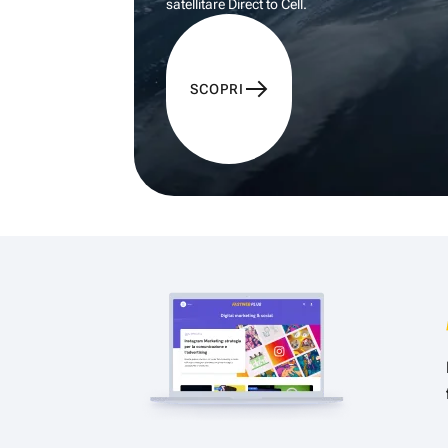
satellitare Direct to Cell.
SCOPRI