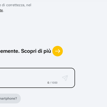
e di correttezza, nel
te
.
locemente.
Scopri di più
0
/ 1000
 smartphone?