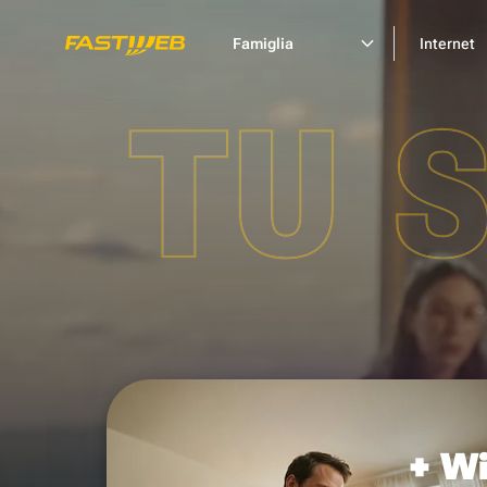
Famiglia
Internet
TU 
+ Wi