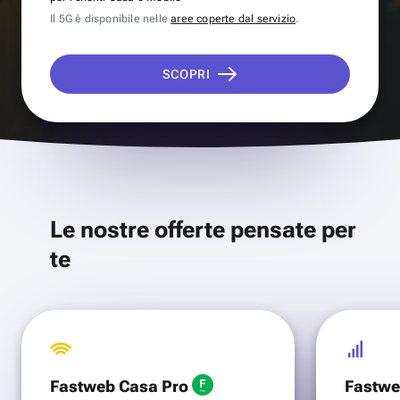
Il 5G è disponibile nelle
aree coperte dal servizio
.
SCOPRI
Le nostre offerte pensate per
te
Fastweb Casa Pro
Fastwe