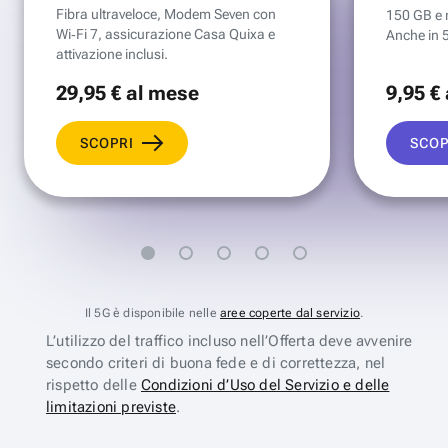
Fibra ultraveloce, Modem Seven con
150 GB e mi
Wi‑Fi 7, assicurazione Casa Quixa e
Anche in 
attivazione inclusi.
29
,95 €
al mese
9
,95 €
SCOPRI
SCOP
Il 5G è disponibile nelle
aree coperte dal servizio
.
L’utilizzo del traffico incluso nell’Offerta deve avvenire
secondo criteri di buona fede e di correttezza, nel
rispetto delle
Condizioni d’Uso del Servizio e delle
limitazioni previste
.