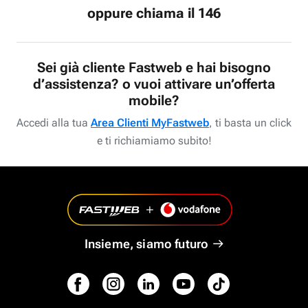
oppure chiama il 146
Sei già cliente Fastweb e hai bisogno
d’assistenza? o vuoi attivare un’offerta
mobile?
Accedi alla tua
Area Clienti MyFastweb
, ti basta un click
e ti richiamiamo subito!
Insieme, siamo futuro