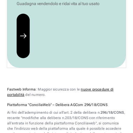
Guadagna vendendolo e ridai vita al tuo usato
Fastweb Informa
: Maggior sicurezza con le
nuove procedure di
portabilità
del numero.
Piattaforma "ConciliaWeb" – Delibera AGCom 296/18/CONS
Ai fini dell'adempimento di cui all'art. 2 della delibera n.
296/18/CONS
,
recante "modifiche alla delibera n.203/18/CONS con riferimento
all'entrata in funzione della piattaforma Conciliaweb", si comunica
che l'indirizzo web della piattaforma alla quale è possibile accedere