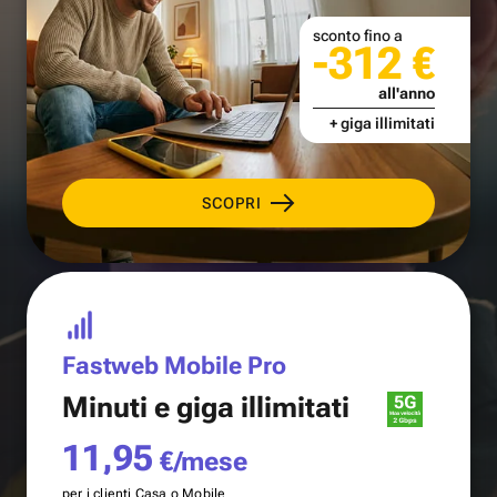
sconto fino a
-312 €
all'anno
+ giga illimitati
SCOPRI
Fastweb Mobile Pro
Minuti e
giga illimitati
11,95
€/mese
per i clienti Casa o Mobile