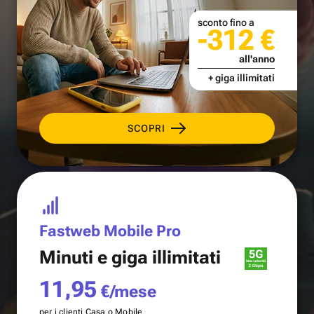
sconto fino a
-312 €
all'anno
+ giga illimitati
SCOPRI
Fastweb Mobile Pro
Minuti e
giga illimitati
11,95
€/mese
per i clienti Casa o Mobile