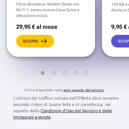
Fibra ultraveloce, Modem Seven con
150 GB e mi
Wi‑Fi 7, assicurazione Casa Quixa e
Anche in 
attivazione inclusi.
29
,95 €
al mese
9
,95 €
SCOPRI
SCOP
Il 5G è disponibile nelle
aree coperte dal servizio
.
L’utilizzo del traffico incluso nell’Offerta deve avvenire
secondo criteri di buona fede e di correttezza, nel
rispetto delle
Condizioni d’Uso del Servizio e delle
limitazioni previste
.