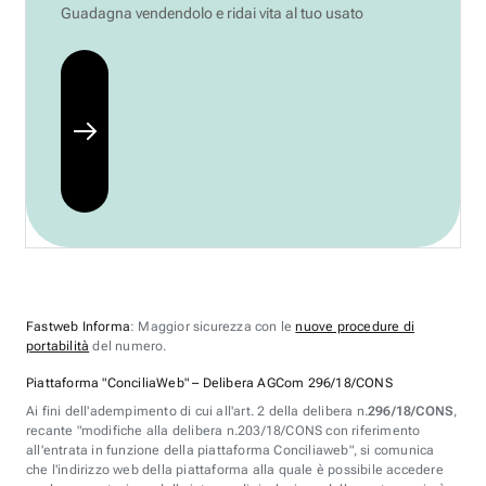
Guadagna vendendolo e ridai vita al tuo usato
Fastweb Informa
: Maggior sicurezza con le
nuove procedure di
portabilità
del numero.
Piattaforma "ConciliaWeb" – Delibera AGCom 296/18/CONS
Ai fini dell'adempimento di cui all'art. 2 della delibera n.
296/18/CONS
,
recante "modifiche alla delibera n.203/18/CONS con riferimento
all'entrata in funzione della piattaforma Conciliaweb", si comunica
che l'indirizzo web della piattaforma alla quale è possibile accedere