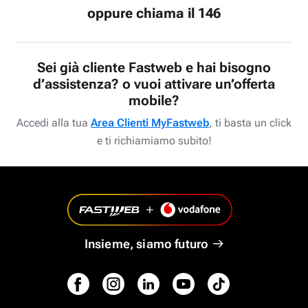
oppure chiama il 146
Sei già cliente Fastweb e hai bisogno
d’assistenza? o vuoi attivare un’offerta
mobile?
Accedi alla tua
Area Clienti MyFastweb
, ti basta un click
e ti richiamiamo subito!
Insieme, siamo futuro