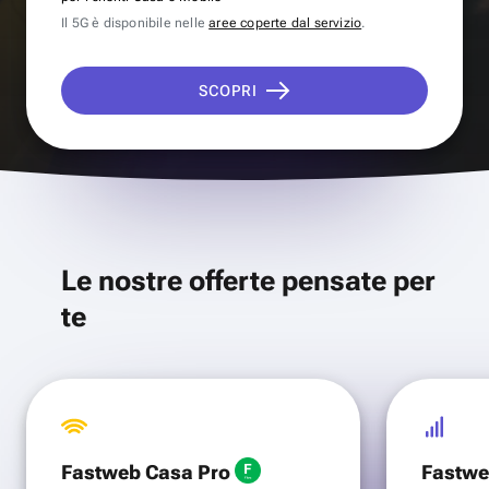
Il 5G è disponibile nelle
aree coperte dal servizio
.
SCOPRI
Le nostre offerte pensate per
te
Fastweb Casa Pro
Fastwe