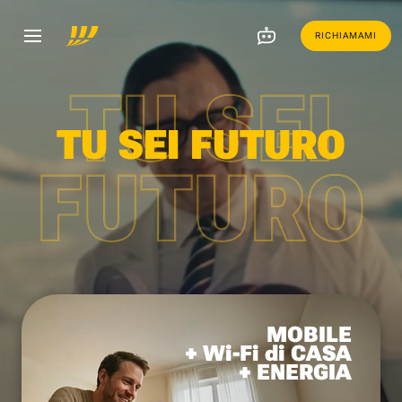
RICHIAMAMI
TU SEI
TU SEI FUTURO
FUTURO
MOBILE
+ Wi-Fi di CASA
+ ENERGIA