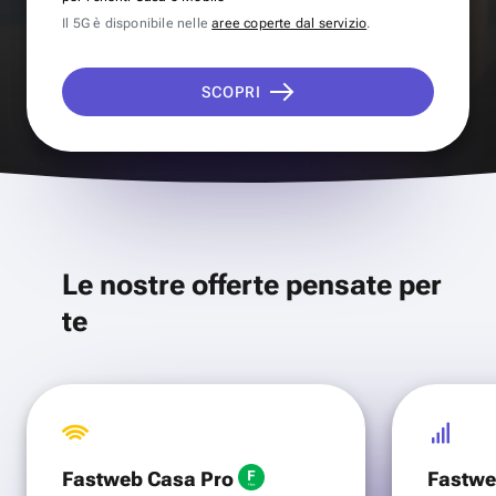
Il 5G è disponibile nelle
aree coperte dal servizio
.
SCOPRI
Le nostre offerte pensate per
te
Fastweb Casa Pro
Fastwe