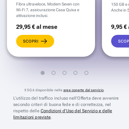
Fibra ultraveloce, Modem Seven con
150 GB e mi
Wi‑Fi 7, assicurazione Casa Quixa e
Anche in 
attivazione inclusi.
29
,95 €
al mese
9
,95 €
SCOPRI
SCOP
Il 5G è disponibile nelle
aree coperte dal servizio
.
L’utilizzo del traffico incluso nell’Offerta deve avvenire
secondo criteri di buona fede e di correttezza, nel
rispetto delle
Condizioni d’Uso del Servizio e delle
limitazioni previste
.