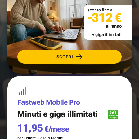
sconto fino a
-312 €
all'anno
+ giga illimitati
SCOPRI
Fastweb Mobile Pro
Minuti e
giga illimitati
11,95
€/mese
per i clienti Casa o Mobile