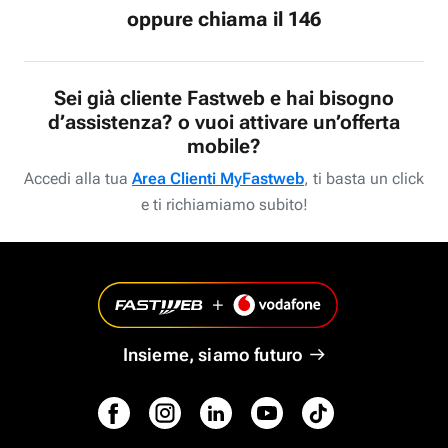
oppure chiama il 146
Sei già cliente Fastweb e hai bisogno
d’assistenza? o vuoi attivare un’offerta
mobile?
Accedi alla tua
Area Clienti MyFastweb
, ti basta un click
e ti richiamiamo subito!
Insieme, siamo futuro