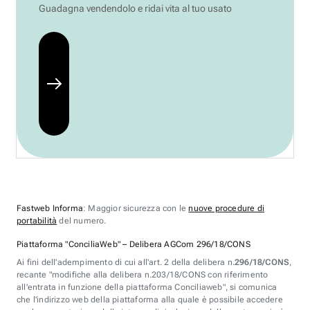
Guadagna vendendolo e ridai vita al tuo usato
Fastweb Informa
: Maggior sicurezza con le
nuove procedure di
portabilità
del numero.
Piattaforma "ConciliaWeb" – Delibera AGCom 296/18/CONS
Ai fini dell'adempimento di cui all'art. 2 della delibera n.
296/18/CONS
,
recante "modifiche alla delibera n.203/18/CONS con riferimento
all'entrata in funzione della piattaforma Conciliaweb", si comunica
che l'indirizzo web della piattaforma alla quale è possibile accedere