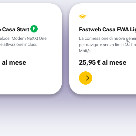
 Casa Start
Fastweb Casa FWA Li
aveloce, Modem NeXXt One
La connessione di nuova gene
e attivazione inclusi.
per navigare senza
limiti
fi
Mbit/s.
€
al mese
25
,95 €
al mese