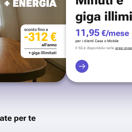
+ ENERGIA
giga illim
sconto fino a
11,95
€/mese
-312 €
per i clienti Casa o Mobile
all'anno
Il 5G è disponibile nelle
aree coper
+ giga illimitati
ate per te