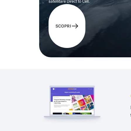
satellitare Direct to Cell.
SCOPRI