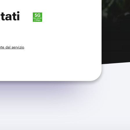
itati
te dal servizio
.