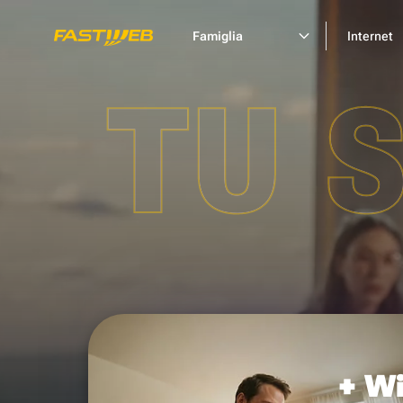
Famiglia
Internet
TU 
+ Wi