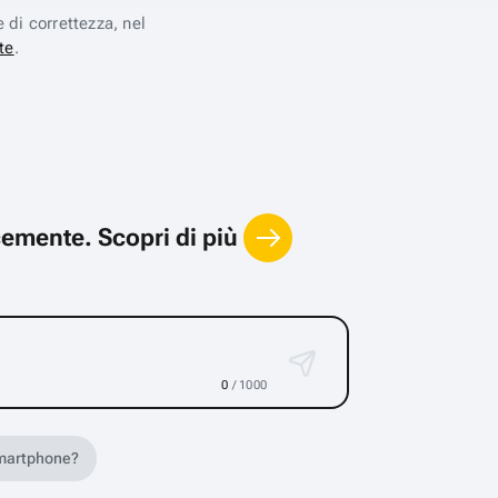
e di correttezza, nel
te
.
locemente.
Scopri di più
0
/ 1000
 smartphone?