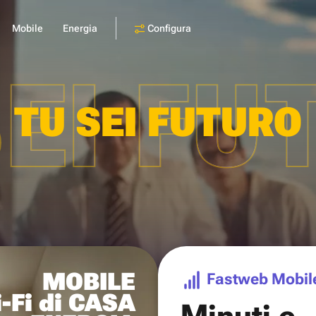
Configura
Mobile
Energia
SEI FU
TU SEI FUTURO
MOBILE
Fastweb Mobil
-Fi di CASA
Minuti e