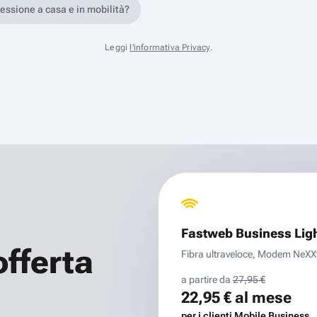
nessione a casa e in mobilità?
Leggi
l'informativa Privacy
.
Fastweb Business Lig
offerta
Fibra ultraveloce, Modem NeXXt 
a partire da
27,95 €
22,95 €
al mese
per i clienti Mobile Business