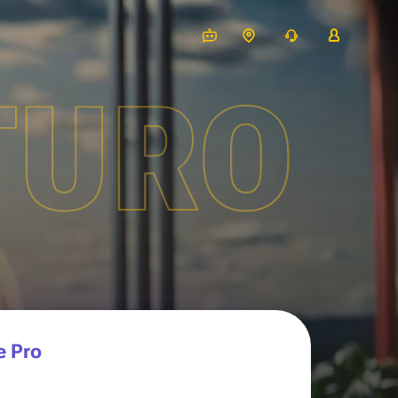
TURO
e Pro