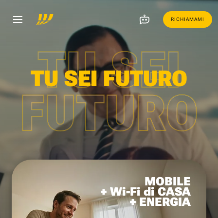
RICHIAMAMI
TU SEI
TU SEI FUTURO
FUTURO
MOBILE
+ Wi-Fi di CASA
+ ENERGIA