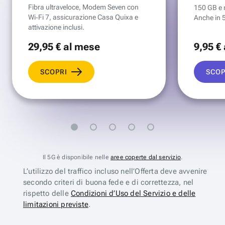
Fibra ultraveloce, Modem Seven con
150 GB e mi
Wi‑Fi 7, assicurazione Casa Quixa e
Anche in 
attivazione inclusi.
29
,95 €
al mese
9
,95 €
SCOPRI
SCOP
Il 5G è disponibile nelle
aree coperte dal servizio
.
L’utilizzo del traffico incluso nell’Offerta deve avvenire
secondo criteri di buona fede e di correttezza, nel
rispetto delle
Condizioni d’Uso del Servizio e delle
limitazioni previste
.