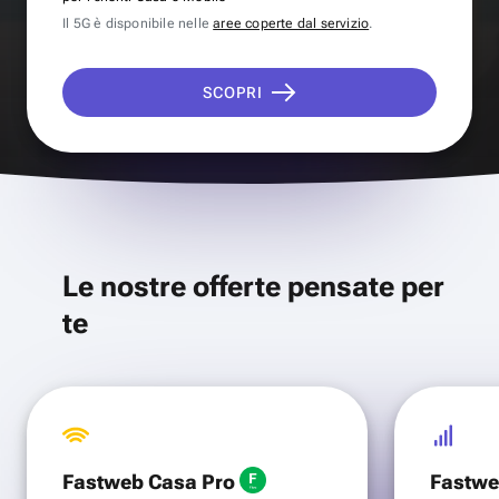
Il 5G è disponibile nelle
aree coperte dal servizio
.
SCOPRI
Le nostre offerte pensate per
te
Fastweb Casa Pro
Fastwe