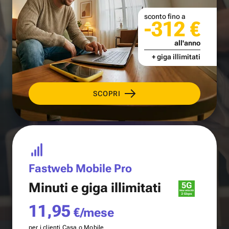
sconto fino a
-312 €
all'anno
+ giga illimitati
SCOPRI
Fastweb Mobile Pro
Minuti e
giga illimitati
11,95
€/mese
per i clienti Casa o Mobile