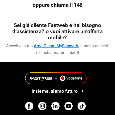
oppure chiama il 146
Sei già cliente Fastweb e hai bisogno
d’assistenza? o vuoi attivare un’offerta
mobile?
Accedi alla tua
Area Clienti MyFastweb
, ti basta un click
e ti richiamiamo subito!
Insieme, siamo futuro