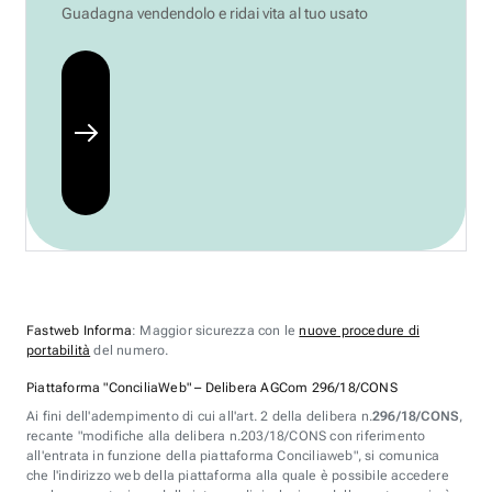
Guadagna vendendolo e ridai vita al tuo usato
Fastweb Informa
: Maggior sicurezza con le
nuove procedure di
portabilità
del numero.
Piattaforma "ConciliaWeb" – Delibera AGCom 296/18/CONS
Ai fini dell'adempimento di cui all'art. 2 della delibera n.
296/18/CONS
,
recante "modifiche alla delibera n.203/18/CONS con riferimento
all'entrata in funzione della piattaforma Conciliaweb", si comunica
che l'indirizzo web della piattaforma alla quale è possibile accedere