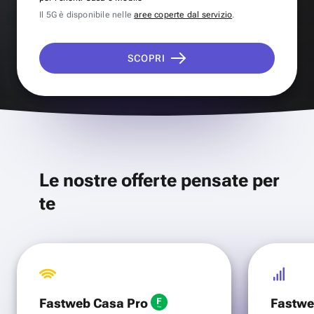
Il 5G è disponibile nelle
aree coperte dal servizio
.
SCOPRI
Le nostre offerte pensate per
te
Fastweb Casa Pro
Fastwe