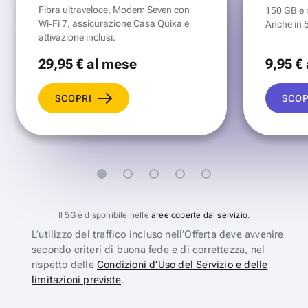
Fibra ultraveloce, Modem Seven con
150 GB e mi
Wi‑Fi 7, assicurazione Casa Quixa e
Anche in 
attivazione inclusi.
29
,95 €
al mese
9
,95 €
SCOPRI
SCOP
Il 5G è disponibile nelle
aree coperte dal servizio
.
L’utilizzo del traffico incluso nell’Offerta deve avvenire
secondo criteri di buona fede e di correttezza, nel
rispetto delle
Condizioni d’Uso del Servizio e delle
limitazioni previste
.