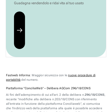
Guadagna vendendolo e ridai vita al tuo usato
Fastweb Informa
: Maggior sicurezza con le
nuove procedure di
portabilità
del numero.
Piattaforma "ConciliaWeb" – Delibera AGCom 296/18/CONS
Ai fini dell'adempimento di cui all'art. 2 della delibera n.
296/18/CONS
,
recante "modifiche alla delibera n.203/18/CONS con riferimento
all'entrata in funzione della piattaforma Conciliaweb", si comunica
che l'indirizzo web della piattaforma alla quale è possibile accedere