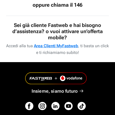
oppure chiama il 146
Sei già cliente Fastweb e hai bisogno
d’assistenza? o vuoi attivare un’offerta
mobile?
Accedi alla tua
Area Clienti MyFastweb
, ti basta un click
e ti richiamiamo subito!
Insieme, siamo futuro