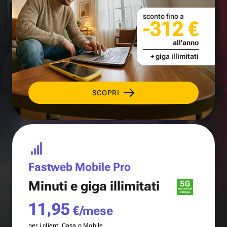
sconto fino a
-312 €
all'anno
+ giga illimitati
SCOPRI
Fastweb Mobile Pro
Minuti e
giga illimitati
11,95
€/mese
per i clienti Casa o Mobile