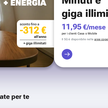
+ ENERGIA
giga illim
sconto fino a
11,95
€/mese
-312 €
per i clienti Casa o Mobile
all'anno
Il 5G è disponibile nelle
aree coper
+ giga illimitati
ate per te