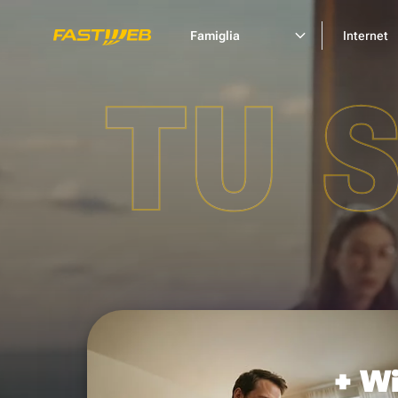
Famiglia
Internet
TU 
+ Wi