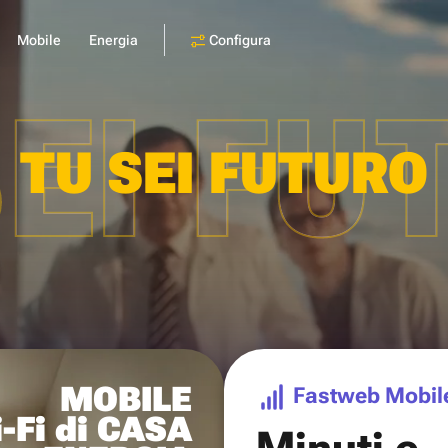
Configura
Mobile
Energia
SEI FU
TU SEI FUTURO
MOBILE
Fastweb Mobil
-Fi di CASA
Minuti e