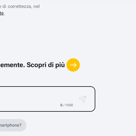
e di correttezza, nel
te
.
locemente.
Scopri di più
0
/ 1000
 smartphone?