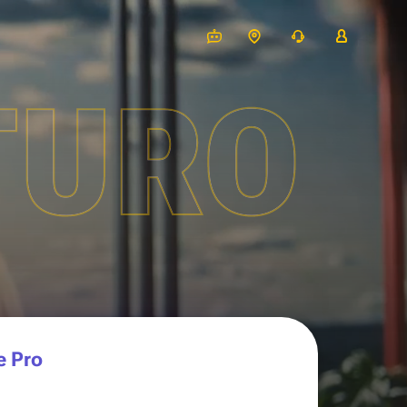
TURO
e Pro