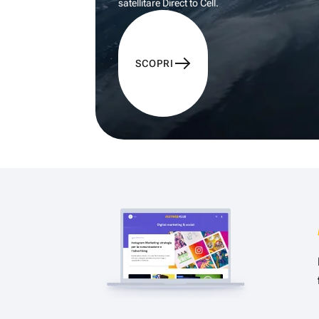
satellitare Direct to Cell.
SCOPRI