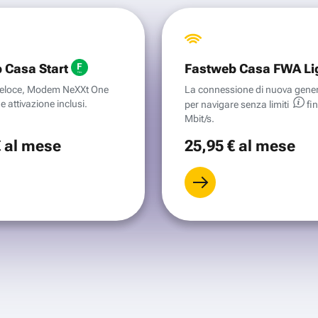
 Casa Start
Fastweb Casa FWA Li
aveloce, Modem NeXXt One
La connessione di nuova gene
e attivazione inclusi.
per navigare senza
limiti
fi
Mbit/s.
€
al mese
25
,95 €
al mese