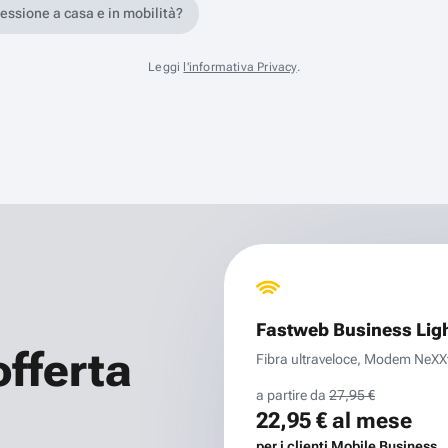
nessione a casa e in mobilità?
Leggi
l'informativa Privacy
.
Fastweb Business Lig
offerta
Fibra ultraveloce, Modem NeXXt 
a partire da
27,95 €
22,95 €
al mese
per i clienti Mobile Business