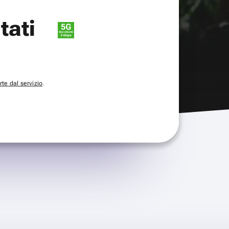
itati
te dal servizio
.