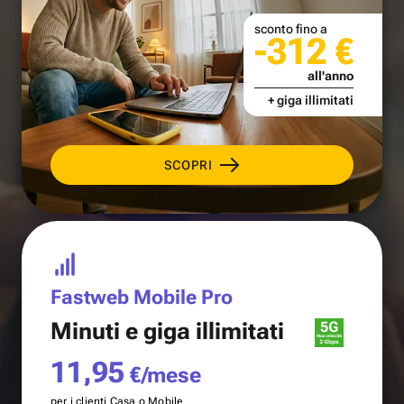
sconto fino a
-312 €
all'anno
+ giga illimitati
SCOPRI
Fastweb Mobile Pro
Minuti e
giga illimitati
11,95
€/mese
per i clienti Casa o Mobile