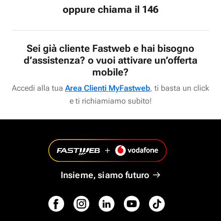
oppure chiama il 146
Sei già cliente Fastweb e hai bisogno
d’assistenza? o vuoi attivare un’offerta
mobile?
Accedi alla tua
Area Clienti MyFastweb
, ti basta un click
e ti richiamiamo subito!
Insieme, siamo futuro