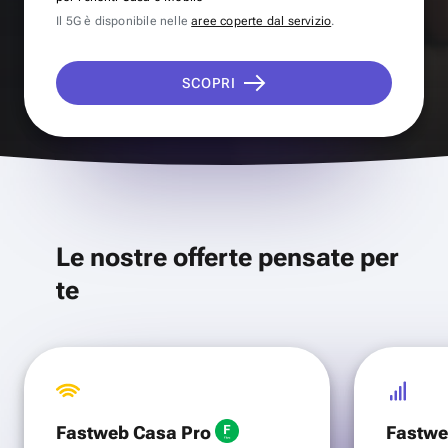
Il 5G è disponibile nelle
aree coperte dal servizio
.
SCOPRI
Le nostre offerte pensate per
te
Fastweb Casa Pro
Fastwe