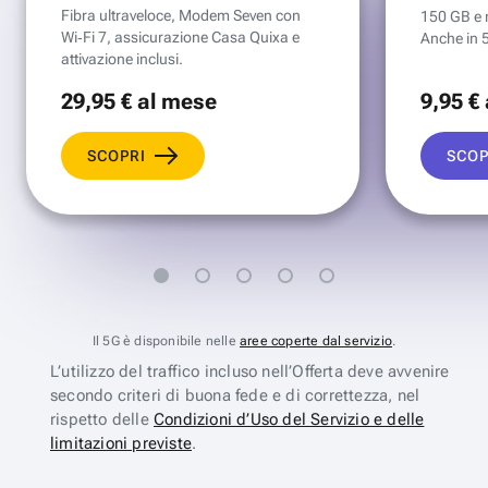
Fibra ultraveloce, Modem Seven con
150 GB e mi
Wi‑Fi 7, assicurazione Casa Quixa e
Anche in 
attivazione inclusi.
29
,95 €
al mese
9
,95 €
SCOPRI
SCOP
Il 5G è disponibile nelle
aree coperte dal servizio
.
L’utilizzo del traffico incluso nell’Offerta deve avvenire
secondo criteri di buona fede e di correttezza, nel
rispetto delle
Condizioni d’Uso del Servizio e delle
limitazioni previste
.