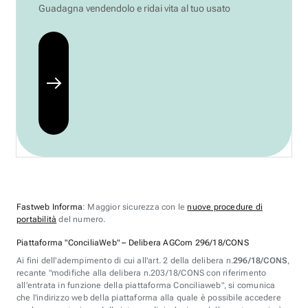
Guadagna vendendolo e ridai vita al tuo usato
Fastweb Informa
: Maggior sicurezza con le
nuove procedure di
portabilità
del numero.
Piattaforma "ConciliaWeb" – Delibera AGCom 296/18/CONS
Ai fini dell'adempimento di cui all'art. 2 della delibera n.
296/18/CONS
,
recante "modifiche alla delibera n.203/18/CONS con riferimento
all'entrata in funzione della piattaforma Conciliaweb", si comunica
che l'indirizzo web della piattaforma alla quale è possibile accedere