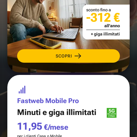
sconto fino a
-312 €
all'anno
+ giga illimitati
SCOPRI
Fastweb Mobile Pro
Minuti e
giga illimitati
11,95
€/mese
per i clienti Casa o Mobile