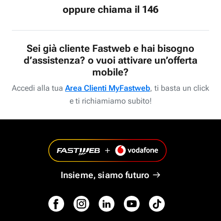
oppure chiama il 146
Sei già cliente Fastweb e hai bisogno
d’assistenza? o vuoi attivare un’offerta
mobile?
Accedi alla tua
Area Clienti MyFastweb
, ti basta un click
e ti richiamiamo subito!
Insieme, siamo futuro