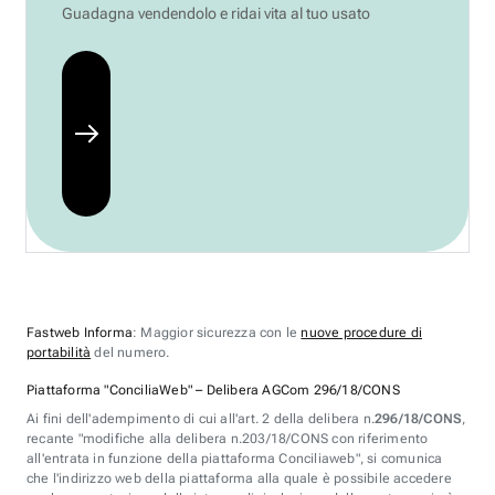
Guadagna vendendolo e ridai vita al tuo usato
Fastweb Informa
: Maggior sicurezza con le
nuove procedure di
portabilità
del numero.
Piattaforma "ConciliaWeb" – Delibera AGCom 296/18/CONS
Ai fini dell'adempimento di cui all'art. 2 della delibera n.
296/18/CONS
,
recante "modifiche alla delibera n.203/18/CONS con riferimento
all'entrata in funzione della piattaforma Conciliaweb", si comunica
che l'indirizzo web della piattaforma alla quale è possibile accedere