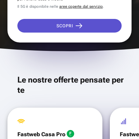
Il 5G è disponibile nelle
aree coperte dal servizio
.
SCOPRI
Le nostre offerte pensate per
te
Fastweb Casa Pro
Fastwe