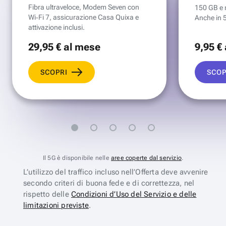
Fibra ultraveloce, Modem Seven con
150 GB e mi
Wi‑Fi 7, assicurazione Casa Quixa e
Anche in 
attivazione inclusi.
29
,95 €
al mese
9
,95 €
SCOPRI
SCOP
Il 5G è disponibile nelle
aree coperte dal servizio
.
L’utilizzo del traffico incluso nell’Offerta deve avvenire
secondo criteri di buona fede e di correttezza, nel
rispetto delle
Condizioni d’Uso del Servizio e delle
limitazioni previste
.