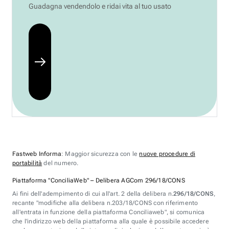
Guadagna vendendolo e ridai vita al tuo usato
Fastweb Informa
: Maggior sicurezza con le
nuove procedure di
portabilità
del numero.
Piattaforma "ConciliaWeb" – Delibera AGCom 296/18/CONS
Ai fini dell'adempimento di cui all'art. 2 della delibera n.
296/18/CONS
,
recante "modifiche alla delibera n.203/18/CONS con riferimento
all'entrata in funzione della piattaforma Conciliaweb", si comunica
che l'indirizzo web della piattaforma alla quale è possibile accedere