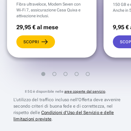
Fibra ultraveloce, Modem Seven con
150 GB e mi
Wi‑Fi 7, assicurazione Casa Quixa e
Anche in 
attivazione inclusi.
29
,95 €
al mese
9
,95 €
SCOPRI
SCOP
Il 5G è disponibile nelle
aree coperte dal servizio
.
L’utilizzo del traffico incluso nell’Offerta deve avvenire
secondo criteri di buona fede e di correttezza, nel
rispetto delle
Condizioni d’Uso del Servizio e delle
limitazioni previste
.