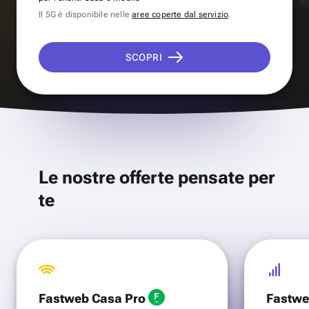
Il 5G è disponibile nelle
aree coperte dal servizio
.
SCOPRI
Le nostre offerte pensate per
te
Fastweb Casa Pro
Fastwe