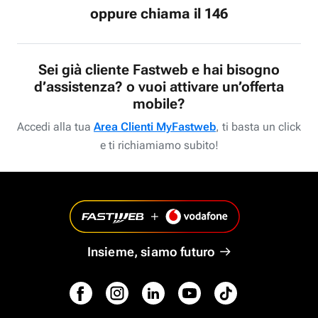
oppure chiama il 146
Sei già cliente Fastweb e hai bisogno
d’assistenza? o vuoi attivare un’offerta
mobile?
Accedi alla tua
Area Clienti MyFastweb
, ti basta un click
e ti richiamiamo subito!
Insieme, siamo futuro