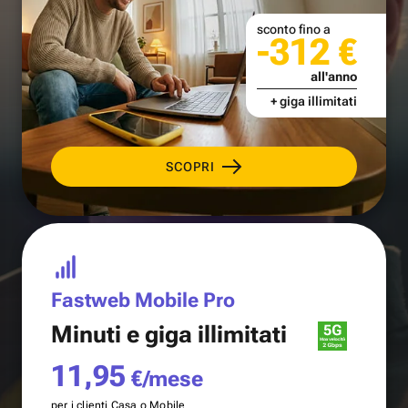
sconto fino a
-312 €
all'anno
+ giga illimitati
SCOPRI
Fastweb Mobile Pro
Minuti e
giga illimitati
11,95
€/mese
per i clienti Casa o Mobile